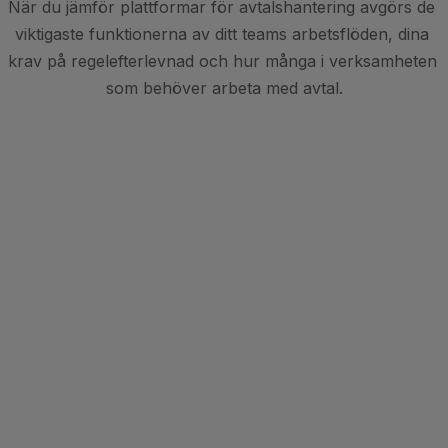
När du jämför plattformar för avtalshantering avgörs de 
viktigaste funktionerna av ditt teams arbetsflöden, dina 
krav på regelefterlevnad och hur många i verksamheten 
som behöver arbeta med avtal.
FUNKTION
MIRAMIS
JURO
KÄRNFUNKTIONER
Hela avtalets 
✓
✓
livscykel
Editor i webbläsaren
✓
✓
Microsoft Word-
✓
✓
tillägg
Förgodkända mallar
✓
✓
AI-FUNKTIONER