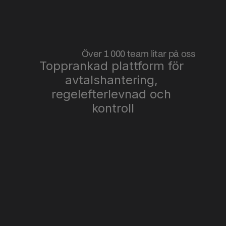
Över 1 000 team litar på oss
Topprankad plattform för 
avtalshantering, 
regelefterlevnad och 
kontroll
"Vi ökade effektiviteten 6x genom att 
"I
effektivisera juridiska flöden med 
jag
Miramis. Nu hanterar varje avdelning 
och