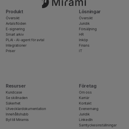
Produkt
Lösningar
Översikt
Översikt
Avtalsflöden
Juridik
E-signering
Försäljning
Smart arkiv
HR
PLAI - AI-agent för avtal
Inköp
Integrationer
Finans
Priser
IT
Resurser
Företag
Kundcase
Om oss
Se skillnaden
Karriär
Säkerhet
Kontakt
Utvecklardokumentation
Evenemang
Innehållshubb
Juridik
Byt till Miramis
LinkedIn
Samtyckesinställningar