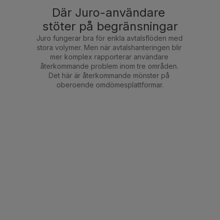
Där Juro-användare 
stöter på begränsningar
Juro fungerar bra för enkla avtalsflöden med 
stora volymer. Men när avtalshanteringen blir 
mer komplex rapporterar användare 
återkommande problem inom tre områden. 
Det här är återkommande mönster på 
oberoende omdömesplattformar.
VAD ANVÄNDARE SÄGER
MIRAMIS ARBETSSÄTT
Komplexa arbetsflöden
Jur
Mirami
o
s
Användare upplever oflexibla 
Godkännandeflöden baserade 
arbetsflöden för komplexa 
på attestordning. Redlining 
avtal. Inget stöd för redline 
direkt i plattformen med 
ovanpå redline. Det är svårt att 
versionsjämförelse sida vid 
följa godkännanden. Den 
sida. Workflowkonfiguration 