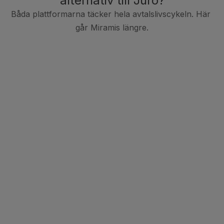
alternativ till Juro?
Båda plattformarna täcker hela avtalslivscykeln. Här 
går Miramis längre.
AI som driver hela avtalslivscykeln
I kärnan av Miramis finns PLAI – en AI-agent för avtal som 
är tränad på ditt företags egna avtalsdata, playbooks och 
standarder. För affärsteam betyder det tydlighet utan 
juridisk komplexitet: PLAI granskar varje avtal mot din 
playbook, berättar för teamen vad de kan godkänna, 
föreslår alternativa formuleringar för markerade klausuler 
och identifierar vad som behöver eskaleras.
För juridiska team innebär det insikter i en skala som aldrig 
tidigare varit möjlig – att analysera tusentals avtal på några 