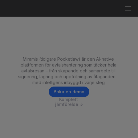
Logga in
Boka en demo
Alternativ till Juro för 
avtalshantering
Miramis (tidigare Pocketlaw) är den AI-native 
plattformen för avtalshantering som täcker hela 
avtalsresan – från skapande och samarbete till 
signering, lagring och uppföljning av åtaganden – 
med intelligens inbyggd i varje steg.
Boka en demo
Komplett 
jämförelse ↓