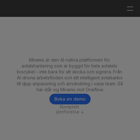
Logga in
Boka en demo
Alternativ till Oneflow för 
Avtalshantering
Miramis är den AI-nativa plattformen för 
avtalshantering som är byggd för hela avtalets 
livscykel – inte bara för att skicka och signera. Från 
AI-drivna arbetsflöden och ett intelligent avtalsarkiv 
till djup anpassning och användning i varje team. Så 
här står sig Miramis mot Oneflow.
Boka en demo
Komplett 
jämförelse ↓