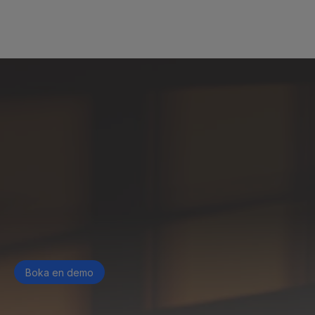
Har Miramis samma integrationer för Salesforce och HubSpot 
som Oneflow?
Hur hanterar Miramis anpassning av mallar?
Boka en demo