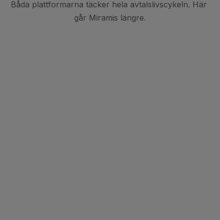
Båda plattformarna täcker hela avtalslivscykeln. Här 
går Miramis längre.
AI som gör mer än Avtalsutkast 
och sammanfattningar
Oneflow har AI-funktioner för avtalsutkast och 
sammanfattning. Miramis går längre med PLAI – en AI-
agent för avtal som är tränad på ditt företags egna 
avtalsdata, playbooks och standarder. PLAI granskar varje 
avtal mot din playbook, föreslår alternativa formuleringar för 
markerade klausuler, identifierar vad som behöver 
eskaleras och styr godkännanden automatiskt utifrån din 
attestordning. För juristteam analyserar PLAI tusentals avtal 
samtidigt i tabellformat, lyfter fram risker i hela 