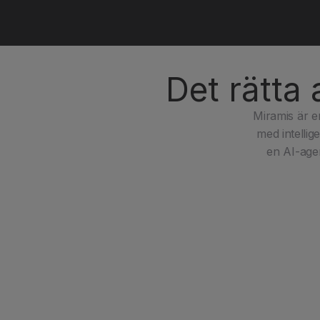
Det rätta 
Miramis är en
med intellig
en AI-agen