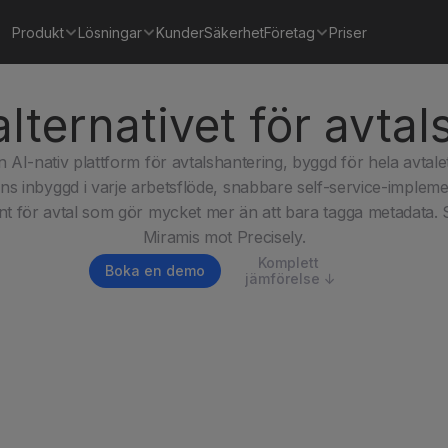
Produkt
Lösningar
Kunder
Säkerhet
Företag
Priser
alternativet för avta
 AI-nativ plattform för avtalshantering, byggd för hela avtalets
ens inbyggd i varje arbetsflöde, snabbare self-service-impleme
t för avtal som gör mycket mer än att bara tagga metadata. Så
Miramis mot Precisely.
Komplett 
Boka en demo
jämförelse ↓