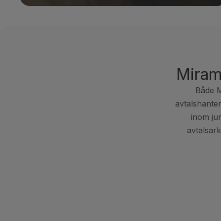
Miram
Både M
avtalshanter
inom jur
avtalsar
FUNKTION
KÄRNFUNKTIONER
Hela avtalets livscykel