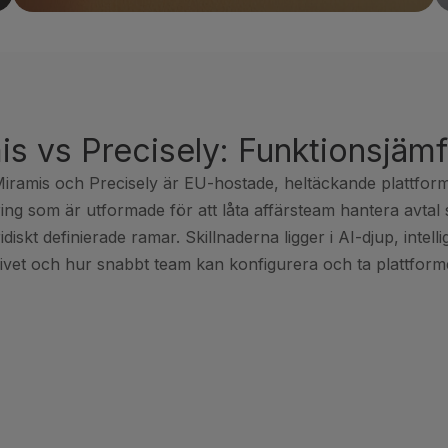
is vs Precisely: Funktionsjämf
iramis och Precisely är EU-hostade, heltäckande plattform
ing som är utformade för att låta affärsteam hantera avtal sj
idiskt definierade ramar. Skillnaderna ligger i AI-djup, intelli
kivet och hur snabbt team kan konfigurera och ta plattforme
MIRAMIS
✓