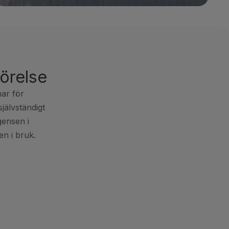
örelse
ar för 
älvständigt 
gensen i 
n i bruk.
PRECISELY
✓