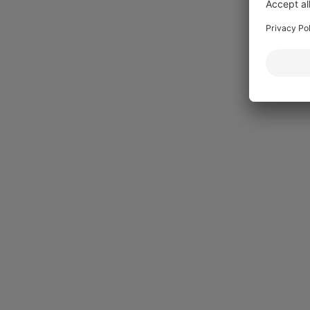
Interna kommentarer och ändringsmarkeri
Stöd för arbetsflöden mellan avdelningar
E-SIGNERING
Inbyggd e-signering ingår
eIDAS-kompatibel
Stöd för BankID / MitID
DocuSign-integration
Flera signeringsmetoder i ett dokument
ARKIV & EFTER SIGNERING
Intelligent avtalsarkiv