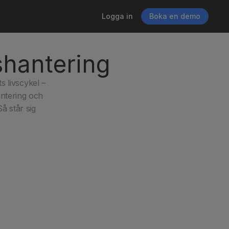
Logga in
Boka en demo
lshantering
 livscykel – 
ntering och 
 står sig 