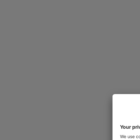
Analysera tusentals avtal samtidigt
AI för klausuljämförelse och benchmarking
AI-agent för avtal
Frågor och svar på naturligt språk i alla avt
AI-genererade rapporter och dashboards
ARBETSFLÖDE OCH SAMARBETE
Godkännandeflöden
Routning för attestordning
Extern förhandlingsyta