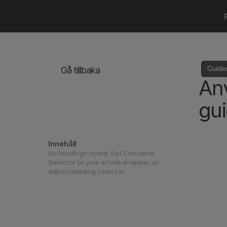
Guider
Gå tillbaka
Anv
gu
Innehåll
No headings found. Set Container
Selector to your article wrapper, or
adjust Heading Selector.