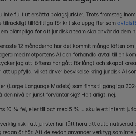
 inte fullt ut ersätta bolagsjurister. Trots framsteg ino
tillräckligt tillförlitliga för kritiska uppgifter som 
avtalsf
 dem olämpliga för att juridiska team ska använda dem h
enaste 12 månaderna har det kommit många löften om jur
eragera med motpartens AI och förhandla avtal till en ko
ycker jag att löftena har gått för långt och skapat oreal
r att uppfylla, vilket driver besvikelse kring juridisk AI so
er (Large Language Models) som finns tillgängliga 2024 
å den nivå en jurist förväntar sig? Helt ärligt, nej. 
s 10 % fel, eller till och med 5 % ... skulle ett internt jur
verklig risk i att jurister har fått höra att automatisera
g redan är här. Att de sedan använder verktyg som inte 