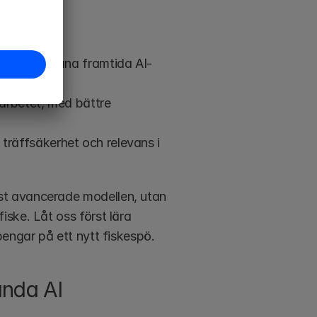
diska team:
s för att träna framtida AI-
 arbetet, med bättre 
träffsäkerhet och relevans i 
t avancerade modellen, utan 
ske. Låt oss först lära 
pengar på ett nytt fiskespö.
vända AI