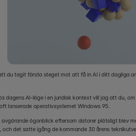
l att du tagit första steget mot att få in AI i ditt dagliga
ta dagens AI-läge i en juridisk kontext vill jag att du, om d
oft lanserade operativsystemet Windows 95.
 avgörande ögonblick eftersom datorer plötsligt blev mer 
 och det satte igång de kommande 30 årens teknikutvec