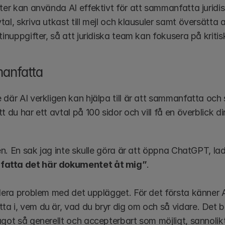
ster kan använda AI effektivt för att sammanfatta juridi
al, skriva utkast till mejl och klausuler samt översätta avt
tinuppgifter, så att juridiska team kan fokusera på kritisk
anfatta
där AI verkligen kan hjälpa till är att sammanfatta och s
t du har ett avtal på 100 sidor och vill få en överblick d
atta det här dokumentet åt mig”
. 
lera problem med det upplägget. För det första känner AI
a i, vem du är, vad du bryr dig om och så vidare. Det b
got så generellt och accepterbart som möjligt, sannolikt 