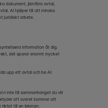
ska dokument, jämföra avtal, 
al. AI hjälper till att minska 
t juridiskt arbete.
yntetisera information åt dig. 
irekt, det sparar enormt mycket 
Nu till tipsen. En sak jag inte skulle göra är att öppna ChatGPT, ladda upp ett avtal och be AI: 
:n inte till sammanhanget du vill 
etyder att svaret kommer att 
riktat till en lekman.