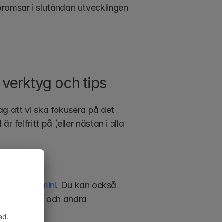
romsar i slutändan utvecklingen 
 verktyg och tips 
jag att vi ska fokusera på det 
 felfritt på (eller nästan i alla 
ude
 och
 Gemini
. Du kan också 
etlaw CLM) och andra 