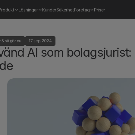
Produkt
Lösningar
Kunder
Säkerhet
Företag
Priser
 & så gör du
17 sep. 2024
änd AI som bolagsjurist: e
ide