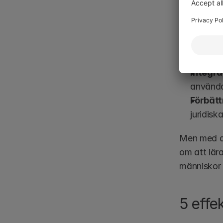
Fördelarna
Datasä
modeller
Integra
användar
Förbätt
juridisk
Men med de
om att lär
människor 
5 effek