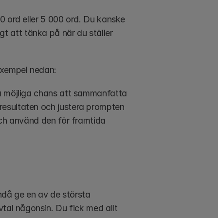
0 ord eller 5 000 ord. Du kanske 
tigt att tänka på när du ställer 
 exempel nedan:
a möjliga chans att sammanfatta 
esultaten och justera prompten 
och använd den för framtida 
då ge en av de största 
tal någonsin. Du fick med allt 