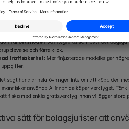
 med avancerade juridiska AI-plattformar för bolagsjuri
kerhet
: Säkerställer att känslig information inte använd
.
tion i arbetsflöden
: AI integreras sömlöst i det dagliga
upplevelse och färre klick.
rad träffsäkerhet
: Mer finjusterade modeller ger högre 
a uppgifter.
t sagt handlar hela övningen inte om att köpa den mes
a människor använda AI innan de köper verktyget. Tänk fi
att fiska med enkla gratisverktyg innan vi lägger stora 
tiva sätt för bolagsjurister att an