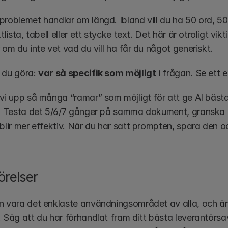
problemet handlar om längd. Ibland vill du ha 50 ord, 50
tlista, tabell eller ett stycke text. Det här är otroligt vik
 om du inte vet vad du vill ha får du något generiskt. 
 du göra: 
var så specifik som möjligt
 i frågan. Se ett
 vi upp så många “ramar” som möjligt för att ge AI bäst
l. Testa det 5/6/7 gånger på samma dokument, granska r
 blir mer effektiv. När du har satt prompten, spara den 
örelser
n vara det enklaste användningsområdet av alla, och än
 Säg att du har förhandlat fram ditt bästa leverantörsav