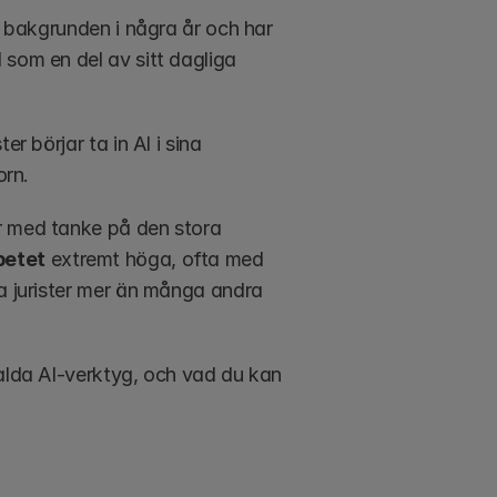
i bakgrunden i några år och har 
som en del av sitt dagliga 
r börjar ta in AI i sina 
orn.
r med tanke på den stora 
betet
 extremt höga, ofta med 
a jurister mer än många andra 
alda AI-verktyg, och vad du kan 