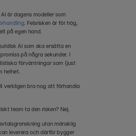
m AI är dagens modeller som 
örhandling
. Felsrisken är för hög, 
elt på egen hand. 
idisk AI som ska ersätta en 
mpromiss på några sekunder. I 
istiska förväntningar som (just 
m helhet.
verkligen bra nog att förhandla 
idiskt team ta den risken? Nej. 
d avtalsgranskning utan mänsklig 
kan leverera och därför bygger 