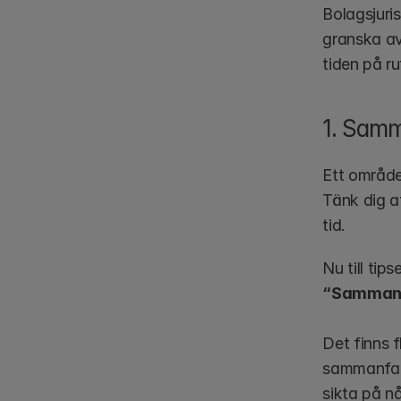
Bolagsjuri
granska avt
tiden på ru
1. Samm
Ett område 
Tänk dig at
tid. 
“Sammanf
Det finns f
sammanfatt
sikta på nå