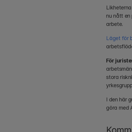
Likheterna 
nu nått en
arbete. 
Läget för 
arbetsflöde
För juriste
arbetsmäng
stora risk
yrkesgrupp
I den här 
göra med A
Kommer