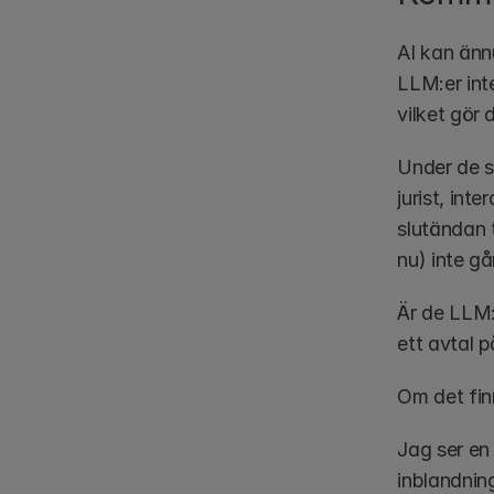
AI kan ännu
LLM:er inte 
vilket gör
Under de s
jurist, int
slutändan t
nu) inte gå
Är de LLM:
ett avtal p
Om det finn
Jag ser en 
inblandnin