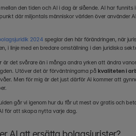
mellan den tiden och AI i dag är slående. AI har funnits 
 punkt där miljontals människor världen över använder AI 
bolagsjuridik 2024
 speglar den här förändringen, när juriste
n, i linje med en bredare omställning i den juridiska sekt
r
 är det svårare än i många andra yrken att ändra vano
den. Utöver det är förväntningarna på 
kvaliteten i ar
nivåer. Men för mig är det just därför AI kommer att gynn
er. 
guiden går vi igenom hur du får ut mest av gratis och bet
I för att skapa nytta varje dag. 
 AI att ersätta bolagsjurister?