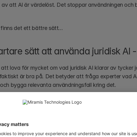
d av att AI är värdelöst. Det stoppar användningen och b
finns det ett bättre sätt…
rtare sätt att använda juridisk AI -
ör att lova för mycket om vad juridisk AI klarar av tycker 
aktiskt är bra på. Det betyder att fråga experter vad AI är
, och bygga relevanta användningsfall kring det. 
kt vad vi har gjort nedan.
 kan göras med open source-verktyg som
 ChatGPT
,
 Cla
ugins via plattformar som
 Miramis CLM
 (tidigare Pock
 av juridisk AI. 