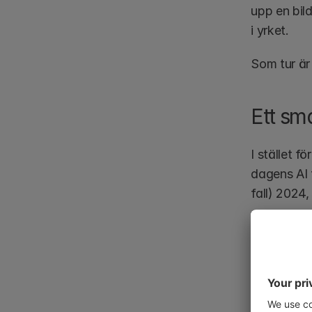
upp en bil
i yrket.
Som tur är 
Ett sma
I stället f
dagens AI f
fall) 2024
Det är exa
Allt detta
använda pl
leverantörer