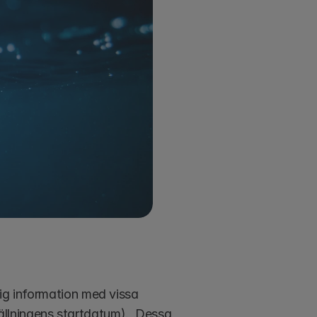
lig information med vissa 
llningens startdatum).  Dessa 