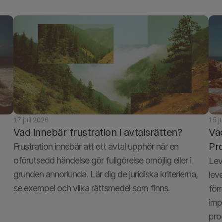
17 juli 2026
15 j
Vad innebär frustration i avtalsrätten?
Va
Pr
Frustration innebär att ett avtal upphör när en 
oförutsedd händelse gör fullgörelse omöjlig eller i 
Lev
grunden annorlunda. Lär dig de juridiska kriterierna, 
lev
se exempel och vilka rättsmedel som finns.
för
imp
pro