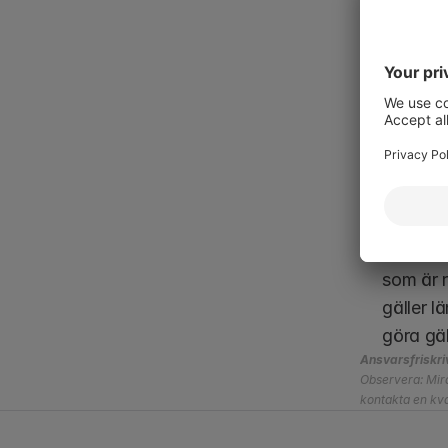
Vanlig
Informat
anställn
I anstäl
provanst
Anställn
konkurre
som är r
gäller l
göra gä
Ansvarsfriskri
Observera: Mira
kontakta en kval