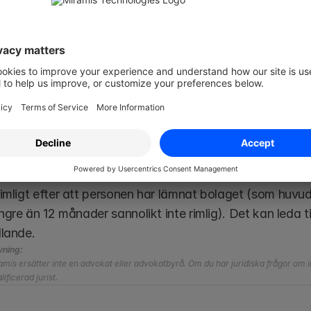
a misstag i anställningsavtal
ion som arbetsgivare är skyldiga att lämna är otydlig elle
ingsavtalet, till exempel en beskrivning av arbetsuppgift
lningsavtalet saknas villkor som parterna har kommit öve
ällning.
ingsavtalet innehåller begränsningar som gäller längre ä
nsklausul som hindrar en medarbetare från att börja ho
imligt efter att personen har lämnat bolaget (som huvud
ängre än 12 månader sannolikt inte rimlig). Det kan leda ti
llande.
vning:
mis ersätter inte en advokat eller advokatbyrå. Om du har juridiska frågor om in
ificerad jurist.