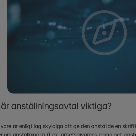
 är anställningsavtal viktiga?
vare är enligt lag skyldiga att ge den anställde en skrift
r om anställningen (t.ex. arbetsgivarens namn och anstä