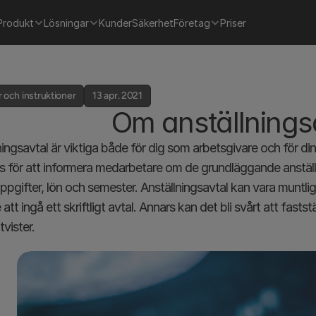
Produkt
Lösningar
Kunder
Säkerhet
Företag
Priser
 och instruktioner
13 apr. 2021
Om anställnings
ningsavtal är viktiga både för dig som arbetsgivare och för di
 för att informera medarbetare om de grundläggande anställnin
ppgifter, lön och semester. Anställningsavtal kan vara muntliga
 att ingå ett skriftligt avtal. Annars kan det bli svårt att fastst
vister.