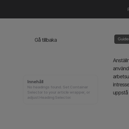
Guider
Gå tillbaka
Anställ
används
arbetsu
Innehåll
intresse
No headings found. Set Container
uppstå t
Selector to your article wrapper, or
adjust Heading Selector.