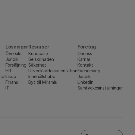
Lösningar
Resurser
Företag
Översikt
Kundcase
Om oss
Juridik
Se skillnaden
Karriär
Försäljning
Säkerhet
Kontakt
HR
Utvecklardokumentation
Evenemang
tal
Inköp
Innehållshubb
Juridik
Finans
Byt till Miramis
LinkedIn
IT
Samtyckesinställningar
Select Language