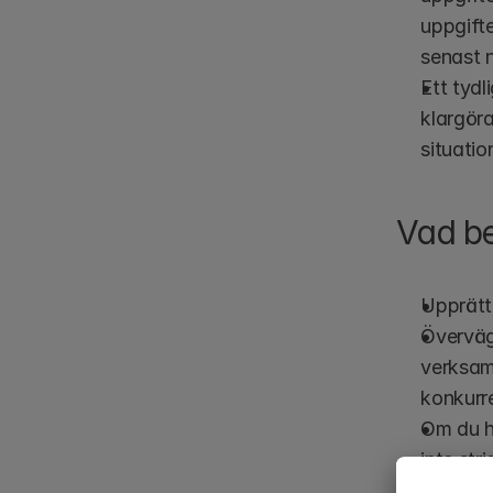
uppgifte
senast n
Ett tydl
klargöra
situatio
Vad be
Upprätta
Överväg
verksamh
konkurre
Om du ha
inte stri