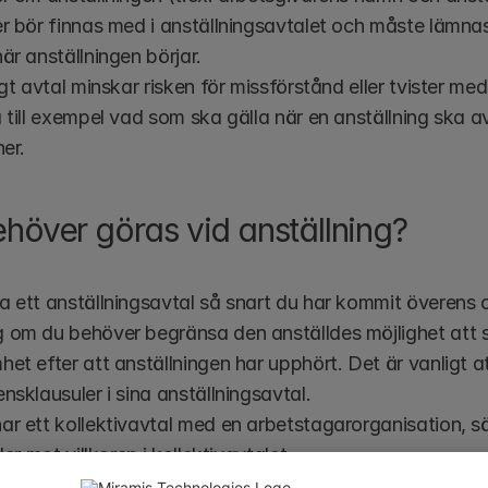
r bör finnas med i anställningsavtalet och måste lämnas
är anställningen börjar. 
igt avtal minskar risken för missförstånd eller tvister m
 till exempel vad som ska gälla när en anställning ska avs
ner.
höver göras vid anställning?
 ett anställningsavtal så snart du har kommit överens 
 om du behöver begränsa den anställdes möjlighet att s
et efter att anställningen har upphört. Det är vanligt at
nsklausuler i sina anställningsavtal.
r ett kollektivavtal med en arbetstagarorganisation, säk
der mot villkoren i kollektivavtalet.