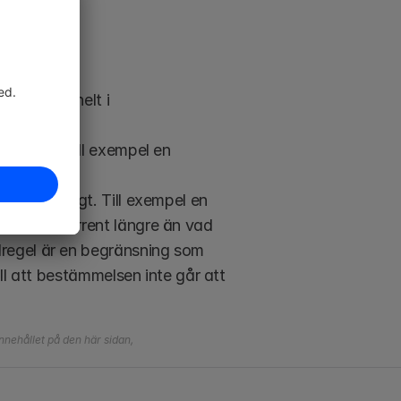
r saknas helt i 
erna.
rens om, till exempel en 
n nödvändigt. Till exempel en 
s en konkurrent längre än vad 
regel är en begränsning som 
ll att bestämmelsen inte går att 
nehållet på den här sidan, 