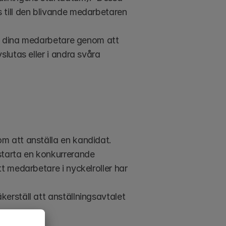
 till den blivande medarbetaren 
ed dina medarbetare genom att 
lutas eller i andra svåra 
om att anställa en kandidat.
tarta en konkurrerande 
t medarbetare i nyckelroller har 
erställ att anställningsavtalet 