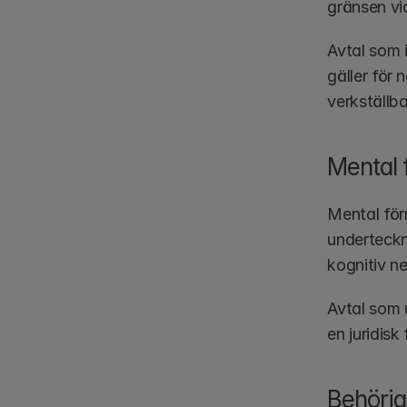
gränsen vi
Avtal som i
gäller för
verkställba
Mental
Mental för
underteckn
kognitiv n
Avtal som 
en juridisk
Behörig