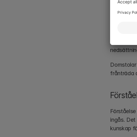
Berusn
Berusning 
kraftigt be
nedsättnin
Domstolar b
frånträda a
Förståe
Förståelse 
ingås. Det
kunskap för