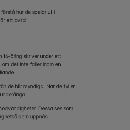
rstå hur de spelar ut i 
år ett avtal.
6-åring skriver under ett 
 om det inte faller inom en 
llande.
rän de blir myndiga. När de fyller 
 underåriga.
er nödvändigheter. Dessa ses som 
dighetsåldern uppnås.