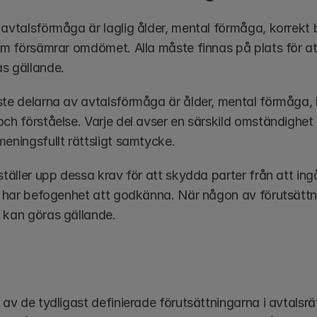
 avtalsförmåga är laglig ålder, mental förmåga, korrekt 
om försämrar omdömet. Alla måste finnas på plats för att 
s gällande.
te delarna av avtalsförmåga är ålder, mental förmåga, be
och förståelse. Varje del avser en särskild omständighe
meningsfullt rättsligt samtycke.
ställer upp dessa krav för att skydda parter från att ingå
er har befogenhet att godkänna. När någon av förutsättni
 kan göras gällande.
 av de tydligast definierade förutsättningarna i avtalsrätt