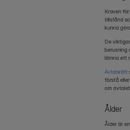
Kraven för
tillstånd s
kunna göra
De viktigas
berusning 
lämna ett 
Avtalsrätt
 
förstå ell
om avtalet
Ålder
Ålder är en