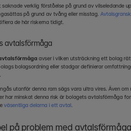
 saknade verklig förståelse på grund av vilseledande uppg
rågasättas på grund av tvång eller misstag. 
Avtalsgransk
ntifiera de här riskerna tidigt.
s avtalsförmåga
 avtalsförmåga
 avser i vilken utsträckning ett bolag rätt
bolags bolagsordning eller stadgar definierar omfattning
.
ingås utanför denna ram sägs vara ultra vires. Även om 
oner har minskat denna risk är bolagets avtalsförmåga fo
e 
väsentliga delarna i ett avtal
.
el på problem med avtalsförmåg