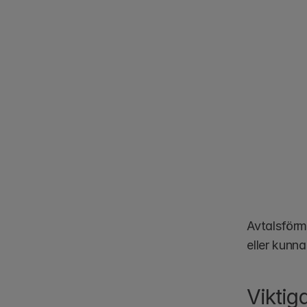
Avtalsförmå
eller kunna
Viktig