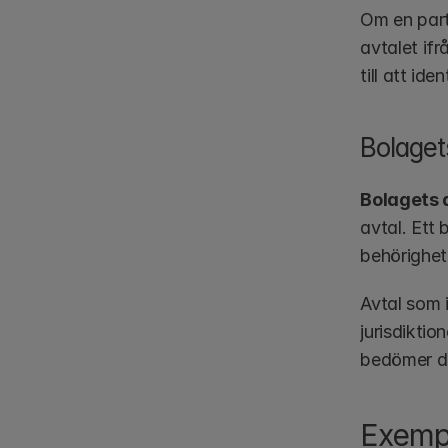
Om en part
avtalet if
till att ide
Bolaget
Bolagets
avtal. Ett 
behörighet
Avtal som 
jurisdikti
bedömer d
Exemp