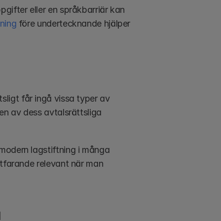
ifter eller en språkbarriär kan 
ning
 före undertecknande hjälper 
sligt får ingå vissa typer av 
en av dess avtalsrättsliga 
modern lagstiftning i många 
rtfarande relevant när man 
a