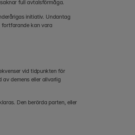
 saknar full avtalsförmåga.
derårigas initiativ. Undantag 
 fortfarande kan vara 
kvenser vid tidpunkten för 
v demens eller allvarlig 
aras. Den berörda parten, eller 