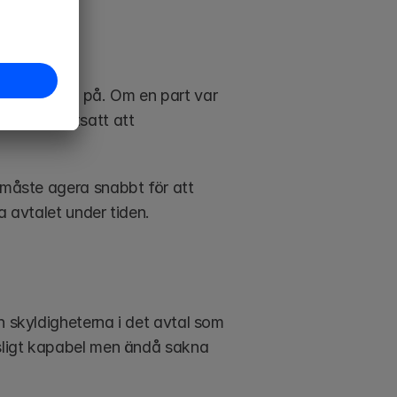
en går med på. Om en part var 
aras, förutsatt att 
 måste agera snabbt för att 
a avtalet under tiden.
h skyldigheterna i det avtal som 
tsligt kapabel men ändå sakna 