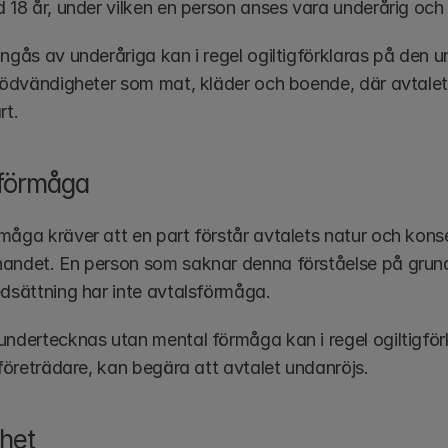
d 18 år, under vilken en person anses vara underårig och
ngås av underåriga kan i regel ogiltigförklaras på den un
 nödvändigheter som mat, kläder och boende, där avtalet
rt.
 förmåga
måga kräver att en part förstår avtalets natur och konse
andet. En person som saknar denna förståelse på grund a
edsättning har inte avtalsförmåga.
undertecknas utan mental förmåga kan i regel ogiltigförkl
 företrädare, kan begära att avtalet undanröjs.
het