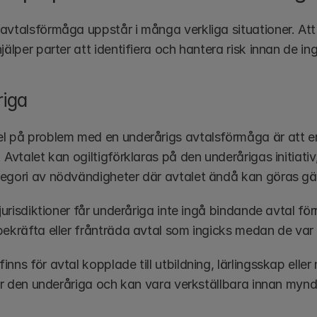
vtalsförmåga uppstår i många verkliga situationer. Att fö
jälper parter att identifiera och hantera risk innan de ing
riga
l på problem med en underårigs avtalsförmåga är att en 1
 Avtalet kan ogiltigförklaras på den underårigas initiativ,
egori av nödvändigheter där avtalet ändå kan göras gä
 jurisdiktioner får underåriga inte ingå bindande avtal för
bekräfta eller frånträda avtal som ingicks medan de var
nns för avtal kopplade till utbildning, lärlingsskap ell
 för den underåriga och kan vara verkställbara innan myn