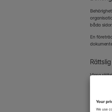
Behörighet 
organisatio
båda sidor
En företräd
dokumenten
Rättslig
Vissa rätts
konkurs mö
förvaltare 
I vissa jur
begränsnin