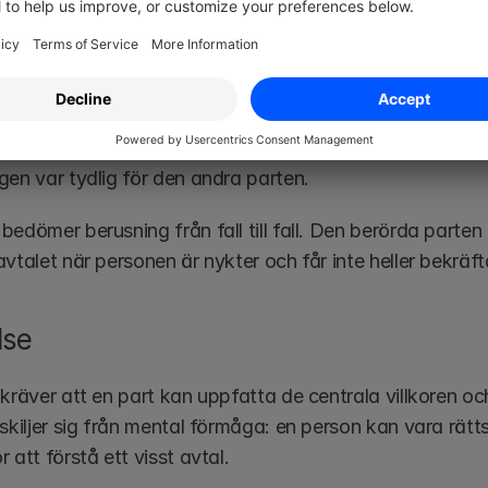
ing
kan försämra en persons förmåga att förstå vad person
rusad vid undertecknandet kan avtalet kunna ogiltigförkl
gen var tydlig för den andra parten.
edömer berusning från fall till fall. Den berörda parten
vtalet när personen är nykter och får inte heller bekräft
lse
kräver att en part kan uppfatta de centrala villkoren oc
 skiljer sig från mental förmåga: en person kan vara rät
 att förstå ett visst avtal.