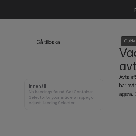
Guider
Gå tillbaka
Vad
avt
Avtalsf
har avt
Innehåll
No headings found. Set Container
agera. 
Selector to your article wrapper, or
adjust Heading Selector.