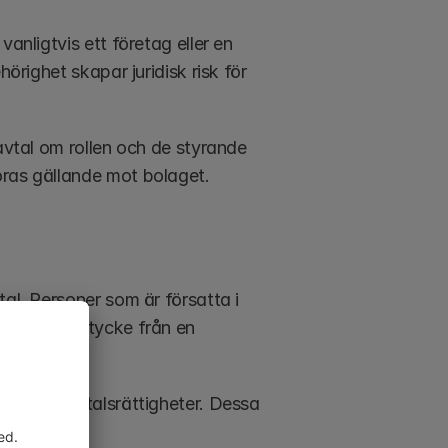
anligtvis ett företag eller en 
örighet skapar juridisk risk för 
avtal om rollen och de styrande 
öras gällande mot bolaget.
al. Personer som är försatta i 
al utan samtycke från en 
ränsade avtalsrättigheter. Dessa 
arter.