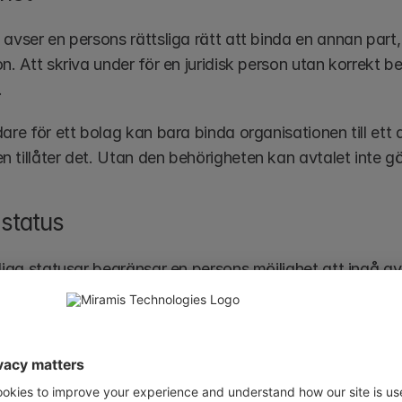
avser en persons rättsliga rätt att binda en annan part, v
n. Att skriva under för en juridisk person utan korrekt beh
.
are för ett bolag kan bara binda organisationen till ett 
 tillåter det. Utan den behörigheten kan avtalet inte g
 status
liga statusar begränsar en persons möjlighet att ingå avt
ter begränsningar i sin förmåga att ingå finansiella avt
eller administratör.
isdiktioner kan även personer som avtjänar straff ha beg
gar finns för att skydda borgenärer och andra berörda p