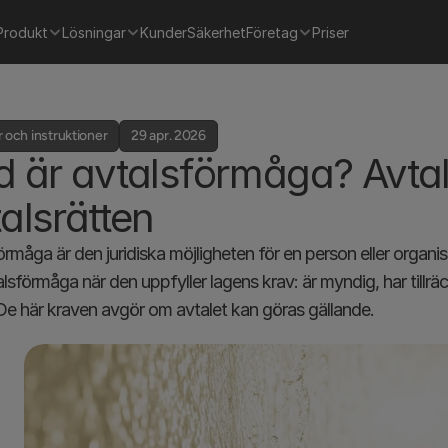
Produkt
Lösningar
Kunder
Säkerhet
Företag
Priser
 och instruktioner
29 apr. 2026
 är avtalsförmåga? Avtal
alsrätten
örmåga är den juridiska möjligheten för en person eller organisa
alsförmåga när den uppfyller lagens krav: är myndig, har tillräc
De här kraven avgör om avtalet kan göras gällande.