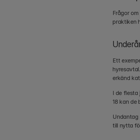
Frågor om a
praktiken h
Underå
Ett exempe
hyresavtal.
erkänd kat
I de flesta
18 kan de 
Undantag fi
till nytta