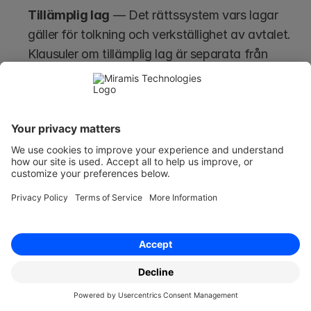
Tillämplig lag
 — Det rättssystem vars lagar 
gäller för tolkning och verkställighet av avtalet. 
Klausuler om tillämplig lag är separata från 
jurisdiktionsklausuler; de avgör vilket lands rätt 
som gäller, medan jurisdiktionsklausuler avgör 
vilka domstolar som har behörighet att pröva 
tvister. Båda bör alltid anges uttryckligen i 
gränsöverskridande överenskommelser.
Borgen
 — Ett avtalsenligt löfte från en tredje 
part att uppfylla den primära partens 
skyldigheter om den parten inte gör det. Borgen 
är en sekundär förpliktelse; den uppstår först 
när huvudgäldenären underlåter att prestera. 
Borgensåtaganden kräver noggrann utformning 
för att definiera omfattning, varaktighet och 