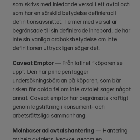
som skrivs med inledande versal i ett avtal och 
som har en särskild betydelse definierad i 
definitionsavsnittet. Termer med versal är 
begränsade till sin definierade innebörd; de har 
inte sin vanliga ordboksbetydelse om inte 
definitionen uttryckligen säger det.
Caveat Emptor
 — Från latinet ”köparen se 
upp”. Den här principen lägger 
undersökningsbördan på köparen, som bär 
risken för dolda fel om inte avtalet säger något 
annat. Caveat emptor har begränsats kraftigt 
genom lagstiftning i konsument- och 
arbetsrättsliga sammanhang.
Molnbaserad avtalshantering
 — Hantering 
av hela avtalets livscykel genom en 