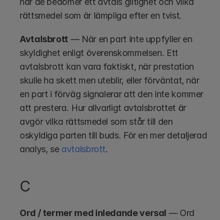
när de bedömer ett avtals giltighet och vilka 
rättsmedel som är lämpliga efter en tvist.
Avtalsbrott
 — När en part inte uppfyller en 
skyldighet enligt överenskommelsen. Ett 
avtalsbrott kan vara faktiskt, när prestation 
skulle ha skett men uteblir, eller förväntat, när 
en part i förväg signalerar att den inte kommer 
att prestera. Hur allvarligt avtalsbrottet är 
avgör vilka rättsmedel som står till den 
oskyldiga parten till buds. För en mer detaljerad 
analys, se 
avtalsbrott
.
C
Ord / termer med inledande versal
 — Ord 