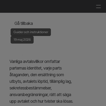
Logga in
Boka en demo
Gå tillbaka
Guider och instruktioner
19 maj 2026
Avtalstermer och 
juridiskt språk
Vanliga avtalsvillkor omfattar 
parternas identitet, varje parts 
åtaganden, den ersättning som 
utbyts, avtalets löptid, tillämplig lag, 
sekretessbestämmelser, 
ansvarsbegränsningar, rätt att säga 
upp avtalet och hur tvister ska lösas. 