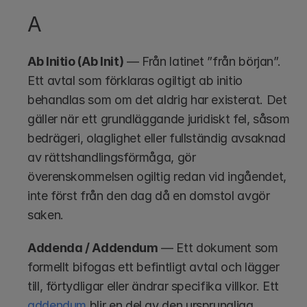
A
Ab Initio (Ab Init)
 — Från latinet ”från början”. 
Ett avtal som förklaras ogiltigt ab initio 
behandlas som om det aldrig har existerat. Det 
gäller när ett grundläggande juridiskt fel, såsom 
bedrägeri, olaglighet eller fullständig avsaknad 
av rättshandlingsförmåga, gör 
överenskommelsen ogiltig redan vid ingåendet, 
inte först från den dag då en domstol avgör 
saken.
Addenda / Addendum
 — Ett dokument som 
formellt bifogas ett befintligt avtal och lägger 
till, förtydligar eller ändrar specifika villkor. Ett 
addendum
 blir en del av den ursprungliga 