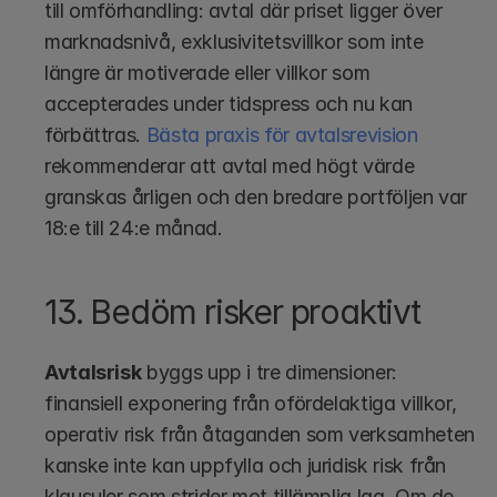
till omförhandling: avtal där priset ligger över 
marknadsnivå, exklusivitetsvillkor som inte 
längre är motiverade eller villkor som 
accepterades under tidspress och nu kan 
förbättras. 
Bästa praxis för avtalsrevision
rekommenderar att avtal med högt värde 
granskas årligen och den bredare portföljen var 
18:e till 24:e månad.
13. Bedöm risker proaktivt
Avtalsrisk
 byggs upp i tre dimensioner: 
finansiell exponering från ofördelaktiga villkor, 
operativ risk från åtaganden som verksamheten 
kanske inte kan uppfylla och juridisk risk från 
klausuler som strider mot tillämplig lag. Om de 