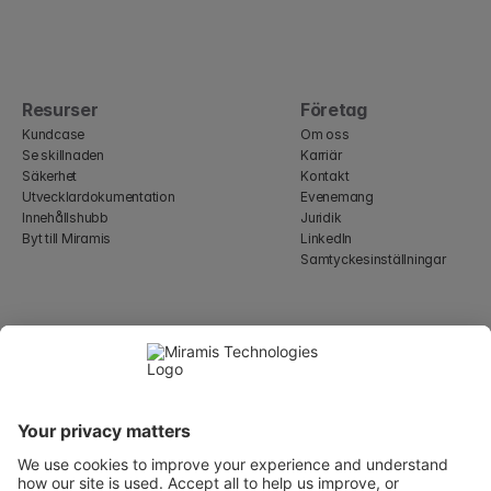
Resurser
Företag
Kundcase
Om oss
Se skillnaden
Karriär
Säkerhet
Kontakt
Utvecklardokumentation
Evenemang
Innehållshubb
Juridik
Byt till Miramis
LinkedIn
Samtyckesinställningar
Select Language
Swedish
WeWork, 17 St Helen's Pl