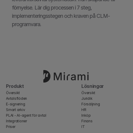
förnyelse. Lär dig processen i 7 steg, 
implementeringsstegen och kraven på CLM-
programvara.
Produkt
Lösningar
Översikt
Översikt
Avtalsflöden
Juridik
E-signering
Försäljning
Smart arkiv
HR
PLAI - AI-agent för avtal
Inköp
Integrationer
Finans
Priser
IT