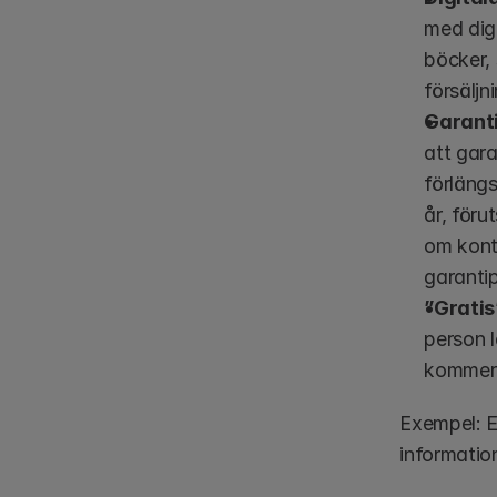
med digi
böcker, 
försäljn
Garanti
att gar
förlängs 
år, föru
om konti
garanti
”Gratis
person l
kommer 
Exempel: E
informatio