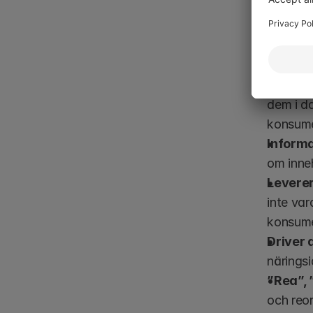
funnits nä
Ett moder
Risk fö
dem i d
konsume
Informa
om inneh
Leverer
inte var
konsum
Driver 
näringsi
”Rea”, 
och reo