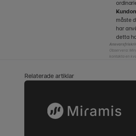
ordinarie
Kundomd
måste d
har anv
detta ha
Ansvarsfriskri
Observera: Mira
kontakta en kval
Relaterade artiklar