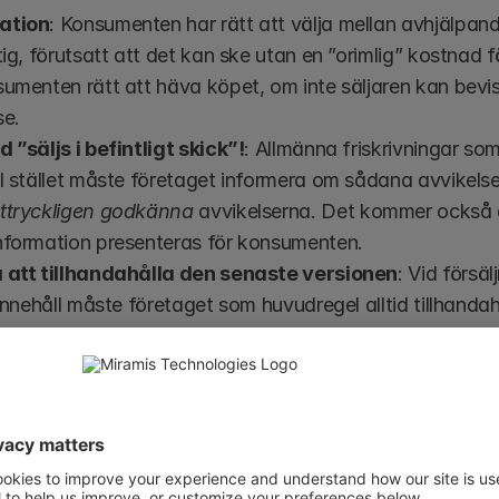
ation
: Konsumenten har rätt att välja mellan avhjälpan
tig, förutsatt att det kan ske utan en ”orimlig” kostnad fö
umenten rätt att häva köpet, om inte säljaren kan bevisa
se.
 ”säljs i befintligt skick”!
: Allmänna friskrivningar som ”
I stället måste företaget informera om sådana avvikelse
ttryckligen godkänna
 avvikelserna. Det kommer också at
nformation presenteras för konsumenten.
 att tillhandahålla den senaste versionen
: Vid försäl
 innehåll måste företaget som huvudregel alltid tillhandah
n. Dessutom blir företaget skyldigt att informera om u
produkten eller tjänsten ska fungera korrekt under en viss
efter köpet.
l uppstår inom en viss tid (i dag 6 månader) från köpdag
te säljaren kan bevisa något annat, eller om det rör sig