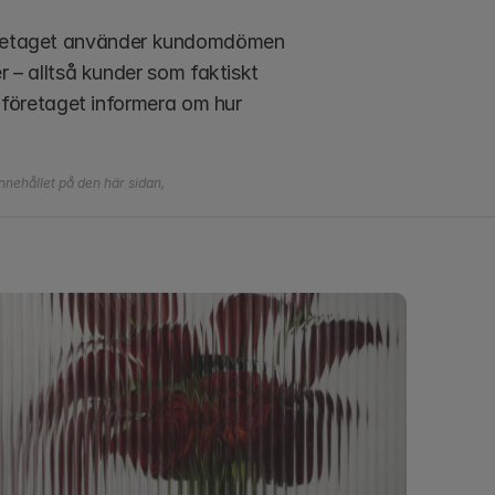
retaget använder kundomdömen 
– alltså kunder som faktiskt 
företaget informera om hur 
nehållet på den här sidan, 