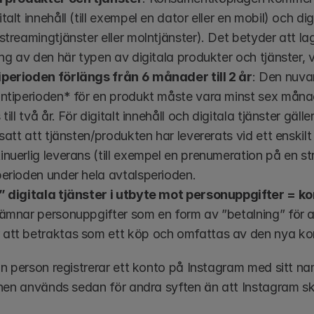
talt innehåll (till exempel en dator eller en mobil) och dig
streamingtjänster eller molntjänster). Det betyder att 
ing av den här typen av digitala produkter och tjänster, vil
perioden förlängs från 6 månader till 2 år
: Den nuva
antiperioden* för en produkt måste vara minst sex måna
till två år. För digitalt innehåll och digitala tjänster gälle
tsatt att tjänsten/produkten har levererats vid ett enskilt
nuerlig leverans (till exempel en prenumeration på en str
perioden under hela avtalsperioden.
” digitala tjänster i utbyte mot personuppgifter = 
ämnar personuppgifter som en form av ”betalning” för att få
att betraktas som ett köp och omfattas av den nya k
n person registrerar ett konto på Instagram med sitt na
nen används sedan för andra syften än att Instagram ska 