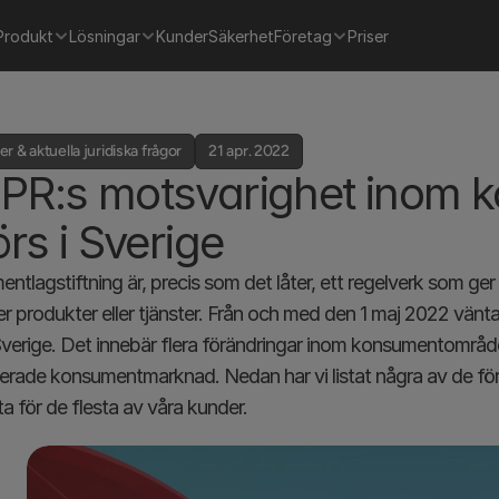
Produkt
Lösningar
Kunder
Säkerhet
Företag
Priser
r & aktuella juridiska frågor
21 apr. 2022
PR:s motsvarighet inom 
örs i Sverige
ntlagstiftning är, precis som det låter, ett regelverk som ge
r produkter eller tjänster. Från och med den 1 maj 2022 vänta
 Sverige. Det innebär flera förändringar inom konsumentområdet
iserade konsumentmarknad. Nedan har vi listat några av de fö
ta för de flesta av våra kunder.