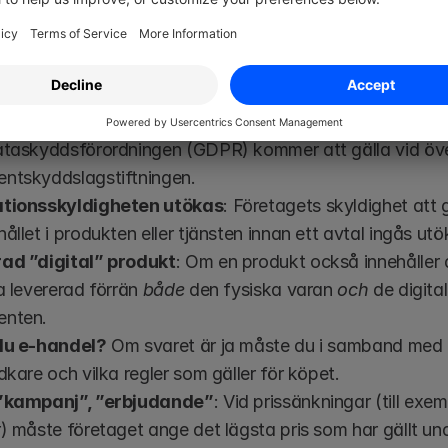
r produkten såldes.
niserat konsumentskydd (Gäller från 1 juli 2022)
r höga böter – 4 % av företagets årsomsättning
: Kra
ataskyddsförordningen (GDPR) kommer att gälla vid över
ntskyddslagstiftningen.
tionsskyldigheten utökas
: Företagets skyldighet att
ållet i produkten eller tjänsten innan ett avtal ingås utö
ad ”digital” produkt
: Om en produkt också innehåller d
a levererad förrän 
både
 den fysiska varan 
och
 de digita
enten.
du e-handel?
 Om svaret är ja måste du i samband med k
dkare och vilka regler som gäller för köpet. 
”kampanj”, ”erbjudande”
: Vid prissänkningar (till ex
r) måste företaget ange det lägsta pris som har gällt u