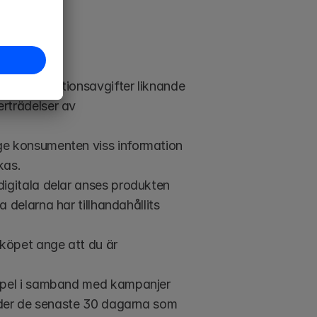
ftfulla sanktionsavgifter liknande 
trädelser av 
 ge konsumenten viss information 
kas.
igitala delar anses produkten 
la delarna har tillhandahållits 
öpet ange att du är 
empel i samband med kampanjer 
nder de senaste 30 dagarna som 