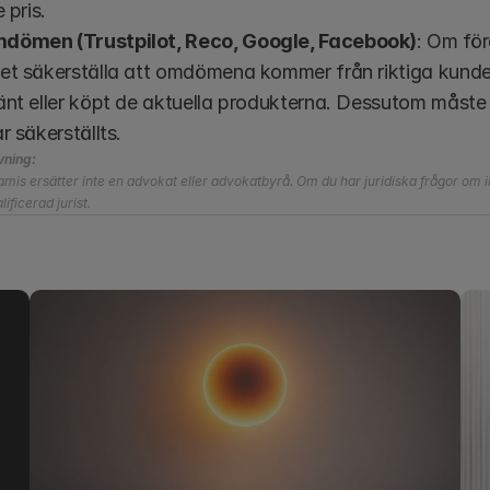
 pris.
ömen (Trustpilot, Reco, Google, Facebook)
: Om fö
et säkerställa att omdömena kommer från riktiga kunder 
änt eller köpt de aktuella produkterna. Dessutom måste 
r säkerställts.
vning:
mis ersätter inte en advokat eller advokatbyrå. Om du har juridiska frågor om in
ificerad jurist.