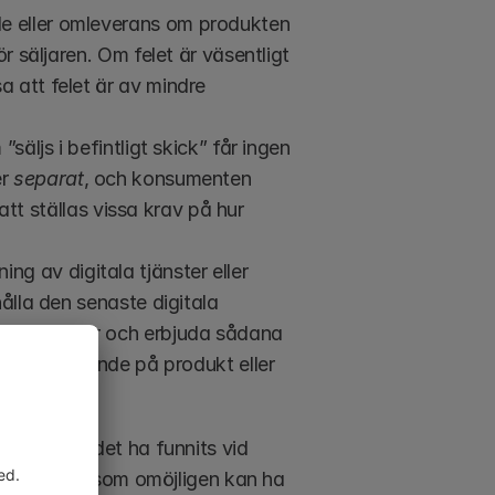
de eller omleverans om produkten 
r säljaren. Om felet är väsentligt 
 att felet är av mindre 
säljs i befintligt skick” får ingen 
r 
separat
, och konsumenten 
t ställas vissa krav på hur 
jning av digitala tjänster eller 
ålla den senaste digitala 
ppdateringar och erbjuda sådana 
 tid (beroende på produkt eller 
en, antas det ha funnits vid 
 om ett fel som omöjligen kan ha 