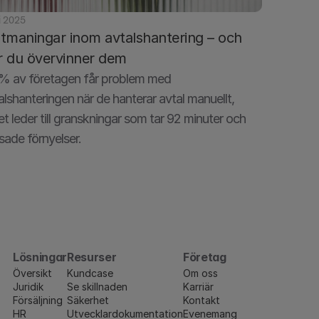
li 2025
utmaningar inom avtalshantering – och 
r du övervinner dem
% av företagen får problem med 
alshanteringen när de hanterar avtal manuellt, 
ket leder till granskningar som tar 92 minuter och 
sade förnyelser.
Lösningar
Resurser
Företag
Översikt
Kundcase
Om oss
Juridik
Se skillnaden
Karriär
Försäljning
Säkerhet
Kontakt
HR
Utvecklardokumentation
Evenemang