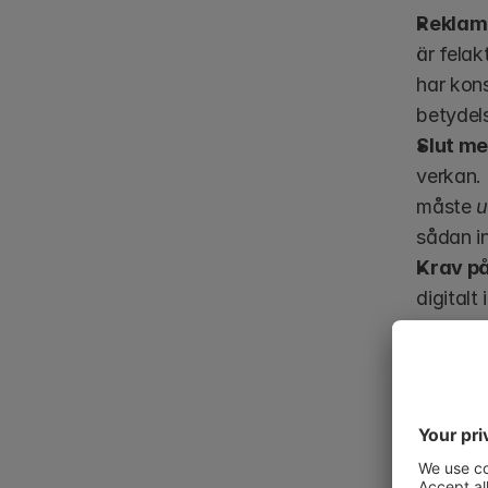
Reklam
är felak
har kons
betydel
Slut med
verkan. 
måste 
u
sådan i
Krav på
digitalt
versione
för att 
tjänst) 
*Om ett fe
köpet om in