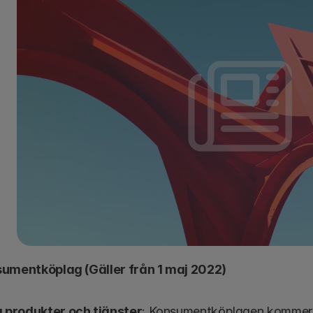
sumentköplag (Gäller från 1 maj 2022)
a produkter och tjänster
: Konsumentköplagen kommer n