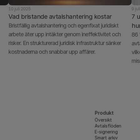
10 juli 2025
9 ju
Vad bristande avtalshantering kostar
7 
hu
Bristfällig avtalshantering och egenfixat juridiskt 
arbete äter upp intäkter genom ineffektivitet och 
86 
risker. En strukturerad juridisk infrastruktur sänker 
avt
kostnaderna och snabbar upp affärer.
vil
mis
Produkt
Översikt
Avtalsflöden
E-signering
Smart arkiv