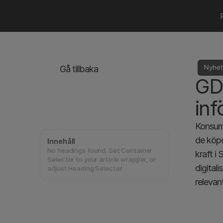
Nyhete
Gå tillbaka
GD
inf
Konsume
de köpe
Innehåll
No headings found. Set Container
kraft i
Selector to your article wrapper, or
digital
adjust Heading Selector.
relevan