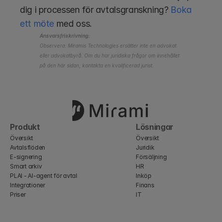
dig i processen för avtalsgranskning? 
Boka 
ett möte
 med oss.
Ansvarsfriskrivning:
Observera: Miramis Technologies ersätter inte en advokat 
eller advokatbyrå. Om du har juridiska frågor om innehållet 
på den här sidan, kontakta en kvalificerad jurist.
Produkt
Lösningar
Översikt
Översikt
Avtalsflöden
Juridik
E-signering
Försäljning
Smart arkiv
HR
PLAI - AI-agent för avtal
Inköp
Integrationer
Finans
Priser
IT