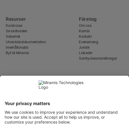
Resurser
Företag
Kundcase
Om oss
Se skillnaden
Karriär
Säkerhet
Kontakt
Utvecklardokumentation
Evenemang
Innehållshubb
Juridik
Byt till Miramis
LinkedIn
Samtyckesinställningar
Select Language
Swedish
WeWork, 17 St Helen's Pl
London, England EC3A 6DG