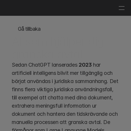
Logga in
Boka en demo
Gå tillbaka
AI som hjälper dig 
granska avtal
Sedan ChatGPT lanserades 
2023
 har 
artificiell intelligens blivit mer tillgänglig och 
börjat användas i juridiska sammanhang. Det 
finns flera viktiga juridiska användningsfall, 
till exempel att chatta med dina dokument, 
extrahera meningsfull information ur 
dokument och hantera den tidskrävande och 
manuella processen att granska avtal. De 
förmågor som Large Language Models 