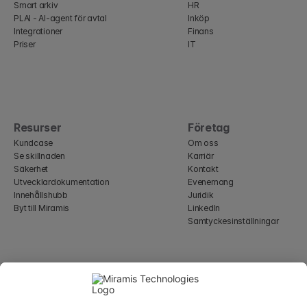
Smart arkiv
HR
PLAI - AI-agent för avtal
Inköp
Integrationer
Finans
Priser
IT
Resurser
Företag
Kundcase
Om oss
Se skillnaden
Karriär
Säkerhet
Kontakt
Utvecklardokumentation
Evenemang
Innehållshubb
Juridik
Byt till Miramis
LinkedIn
Samtyckesinställningar
Select Language