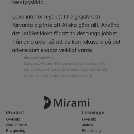
verktygslåda.
Lova inte för mycket till dig själv och 
förvänta dig inte att AI ska göra allt. Använd 
det i stället klokt för att ta det tunga jobbet 
från dina axlar så att du kan fokusera på det 
arbete som skapar verkligt värde.
Ansvarsfriskrivning:
Observera: Miramis Technologies ersätter inte en advokat 
eller advokatbyrå. Om du har juridiska frågor om innehållet 
på den här sidan, kontakta en kvalificerad jurist.
Produkt
Lösningar
Översikt
Översikt
Avtalsflöden
Juridik
E-signering
Försäljning