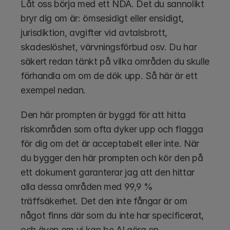
Låt oss börja med ett NDA. Det du sannolikt 
bryr dig om är: ömsesidigt eller ensidigt, 
jurisdiktion, avgifter vid avtalsbrott, 
skadeslöshet, värvningsförbud osv. Du har 
säkert redan tänkt på vilka områden du skulle 
förhandla om om de dök upp. Så här är ett 
exempel nedan.
Den här prompten är byggd för att hitta 
riskområden som ofta dyker upp och flagga 
för dig om det är acceptabelt eller inte. När 
du bygger den här prompten och kör den på 
ett dokument garanterar jag att den hittar 
alla dessa områden med 99,9 % 
träffsäkerhet. Det den inte fångar är om 
något finns där som du inte har specificerat, 
och även om vi kan be AI göra en 