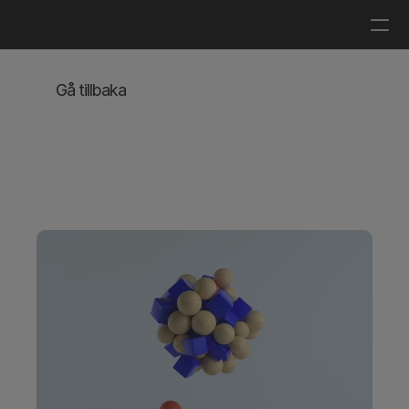
Logga in
Boka en demo
Gå tillbaka
Använd AI som 
bolagsjurist: en 
praktisk guide