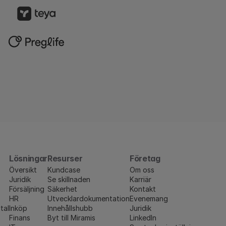
Lösningar
Resurser
Företag
Översikt
Kundcase
Om oss
Juridik
Se skillnaden
Karriär
Försäljning
Säkerhet
Kontakt
HR
Utvecklardokumentation
Evenemang
tal
Inköp
Innehållshubb
Juridik
Finans
Byt till Miramis
LinkedIn