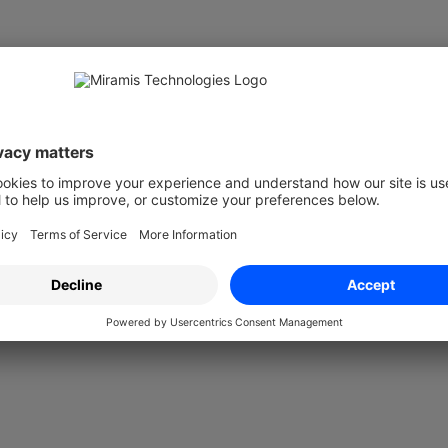
9000+ nöjda kunder litar på oss
 standarden för juridisk hantering. Effektivisera a
hantering och datadrivna insikter för juridik. Driv