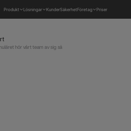
Produkt
Lösningar
Kunder
Säkerhet
Företag
Priser
rt
rmuläret hör vårt team av sig så 