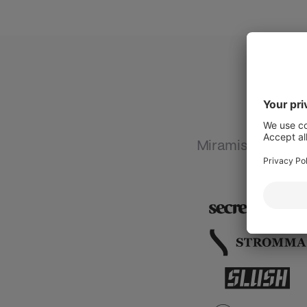
Miramis är den nya
uppgifts