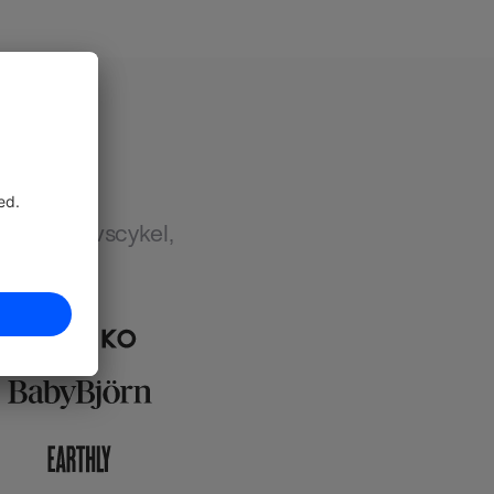
vtalets livscykel, 
et av AI.