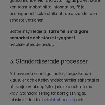
godkännande. När alla avtal lagras på ett ställe 
kan team snabbt hitta information, följa 
ändringar och säkerställa att de använder den 
senaste versionen.
Bättre insyn leder till 
färre fel, smidigare 
samarbete och större trygghet
 i 
avtalsrelaterade beslut.
3. Standardiserade processer 
Att använda enhetliga mallar, förgodkända 
klausuler och efterlevnadskontroller säkerställer 
att varje avtal uppfyller juridiska och interna 
krav. Standardisering tar bort gissningar, 
minskar tiden för 
avtalsförhandling
 och 