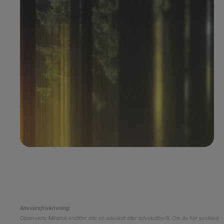
Boka demo
Ansvarsfriskrivning:
Observera: Miramis ersätter inte en advokat eller advokatbyrå. Om du har juridiska 