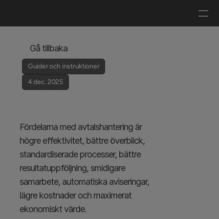
Logga in
Boka en demo
Gå tillbaka
Guider och instruktioner
4 dec. 2025
10 fördelar med 
avtalshantering
Fördelarna med avtalshantering är 
högre effektivitet, bättre överblick, 
standardiserade processer, bättre 
resultatuppföljning, smidigare 
samarbete, automatiska aviseringar, 
lägre kostnader och maximerat 
ekonomiskt värde.