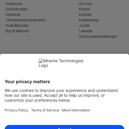
Kundcase
Om oss
Se skillnaden
Karriär
Säkerhet
Kontakt
Utvecklardokumentation
Evenemang
Innehållshubb
Juridik
Byt till Miramis
LinkedIn
Samtyckesinställningar
Select Language
Swedish
WeWork, 17 St Helen's Pl
London, England EC3A 6DG
Wallingatan 2, 111 60 
Stockholm
© 2026 Miramis Technologies