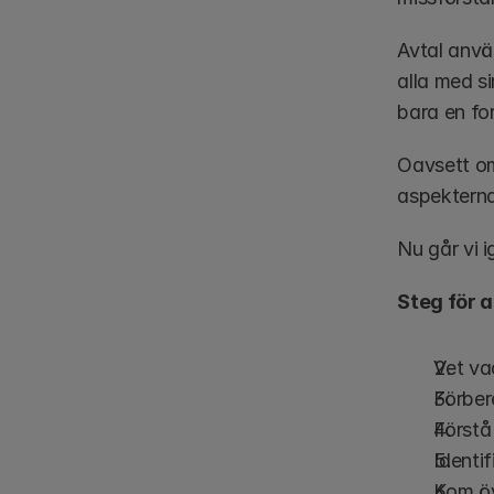
Avtal anvä
alla med s
bara en fo
Oavsett om 
aspekterna 
Nu går vi i
Steg för a
Vet va
Förber
Förstå 
Identif
Kom öv