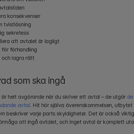
vtalstiden
era konsekvenser
 tvistlösning
g sekretess
lera att avtalet är lagligt
för förhandling
 och lagra rätt
 vad som ska ingå
 är helt avgörande när du skriver ett avtal – de utgör 
de
indande avtal
. Hit hör själva överenskommelsen, utbytet
om beskriver varje parts skyldigheter. Det är också viktigt 
örmåga att ingå avtalet, och inget avtal är komplett utan