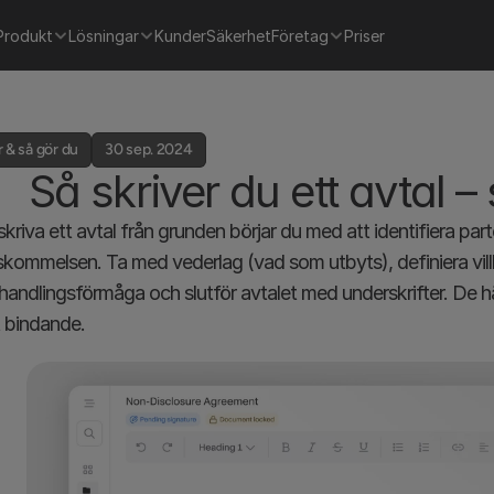
Produkt
Lösningar
Kunder
Säkerhet
Företag
Priser
 & så gör du
30 sep. 2024
Så skriver du ett avtal –
skriva ett avtal från grunden börjar du med att identifiera part
kommelsen. Ta med vederlag (vad som utbyts), definiera villkor
g handlingsförmåga och slutför avtalet med underskrifter. De h
t bindande.