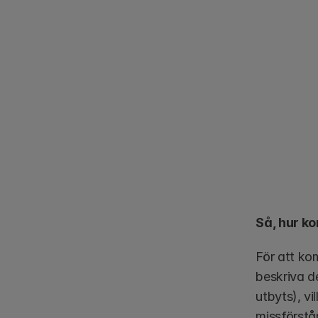
Så, hur k
För att ko
beskriva d
utbyts), vi
missförstå