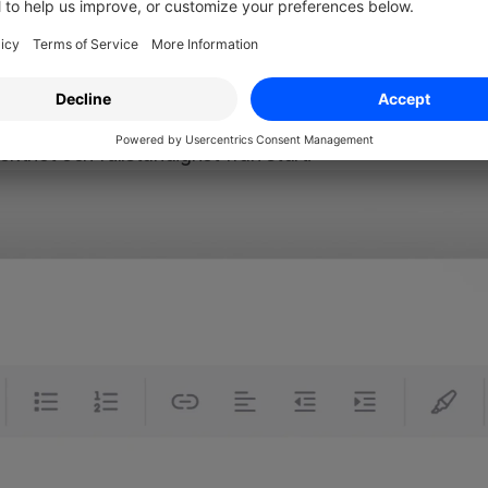
r ett avtal som går att göra gällande.
l och ordentliga förhandlingar är avgörande för gemensa
sistenter som Miramis' 
Document Assistant
 (tidigare
rocessen genom att hjälpa dig samla in och verifiera nöd
ekthet och fullständighet från start.