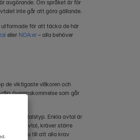
 är avgörande. Om språket är för 
avtalet inte går att göra gällande.
 utformade för att täcka de här 
tal
 eller 
NDA:er
 – alla behöver 
p de viktigaste villkoren och 
 tydlig överenskommelse som går 
ende på avtalstyp. Enkla avtal är 
rtnerskapsavtal, kräver större 
er ser du till att alla krav 