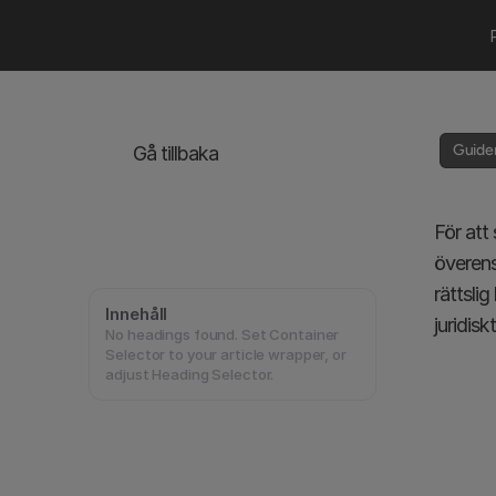
Guider
Gå tillbaka
För att 
överens
rättsli
Innehåll
juridisk
No headings found. Set Container
Selector to your article wrapper, or
adjust Heading Selector.