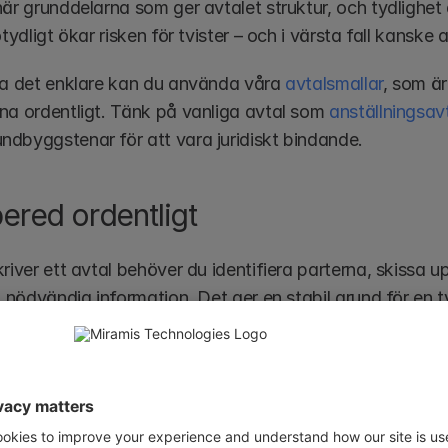
här grunddelarna som ger avtalet struktur, och tydlighet
otydligt ökar risken för tvister – och i värsta fall kanske 
ra det enklare kan du använda våra 
avtalsmallar
, som är
na ordentligt. Tänk på vanliga avtal som 
anställningsav
dbyggstenar för att vara juridiskt bindande.
bered ordentligt
river ett avtal behöver du identifiera parterna, skissa up
ll nödvändig information. Det ger en stabil grund för en
ällande.
 skriva ditt eget avtal, men komplexiteten varierar bero
edan mer komplexa avtal, som 
aleatoriska avtal
 eller pa
å grund av de oförutsägbara riskerna. Med rätt förberedels