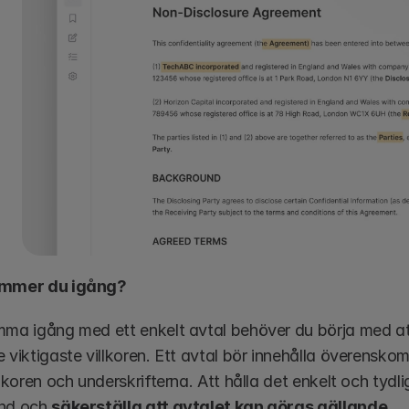
ommer du igång?
mma igång med ett enkelt avtal behöver du börja med att
e viktigaste villkoren. Ett avtal bör innehålla överensko
llkoren och underskrifterna. Att hålla det enkelt och tydlig
nd och 
säkerställa att avtalet kan göras gällande
.