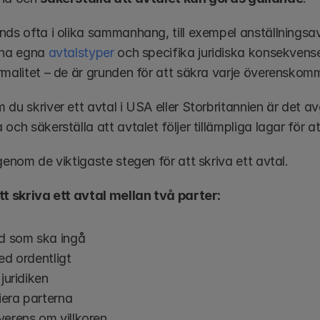
nds ofta i olika sammanhang, till exempel anställningsav
ina egna 
avtalstyper
 och specifika juridiska konsekvens
rmalitet – de är grunden för att säkra varje överenskom
du skriver ett avtal i USA eller Storbritannien är det av
och säkerställa att avtalet följer tillämpliga lagar för 
genom de viktigaste stegen för att skriva ett avtal.
tt skriva ett avtal mellan två parter:
d som ska ingå
ed ordentligt
juridiken
iera parterna
erens om villkoren