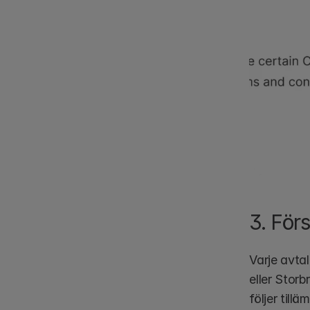
3. Förs
Varje avta
eller Storb
följer tilläm