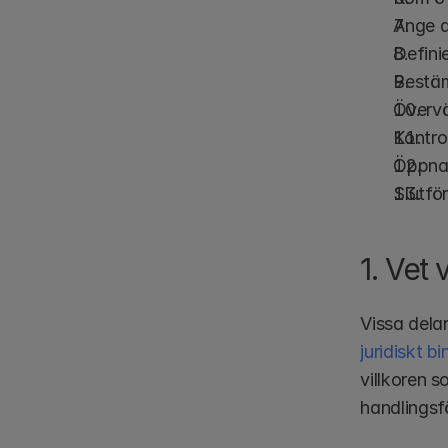
Ange a
Defini
Bestäm
Övervä
Kontrol
Öppna 
Slutför
1. Vet
Vissa delar
juridiskt b
villkoren s
handlingsf