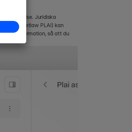
m förståelse. Juridiska 
 kallad Pocketlaw PLAI) kan 
vändig information, så att du 