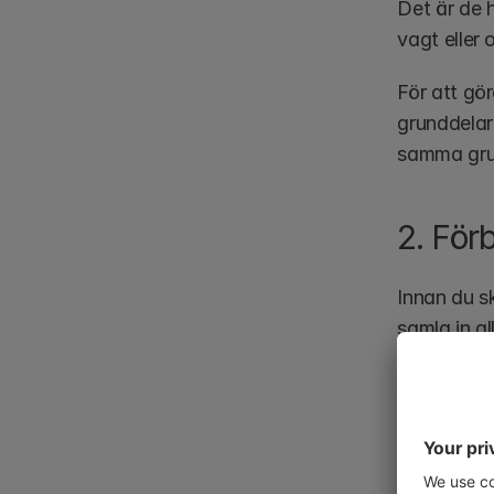
Det är de 
vagt eller 
För att gö
grunddelar
samma grun
2. För
Innan du sk
samla in a
att göra g
Det går att
lättare, m
precision p