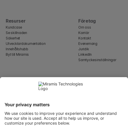
Resurser
Företag
Kundcase
Om oss
Se skillnaden
Karriär
Säkerhet
Kontakt
Utvecklardokumentation
Evenemang
Innehållshubb
Juridik
Byt till Miramis
LinkedIn
Samtyckesinställningar
Select Language
Swedish
WeWork, 17 St Helen's Pl
London, England EC3A 6DG