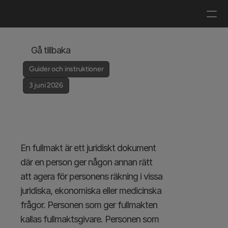
Logga in
Boka en demo
Gå tillbaka
Guider och instruktioner
3 juni 2026
Fullmakt: vad det är, 
olika typer och hur 
det fungerar
En fullmakt är ett juridiskt dokument 
där en person ger någon annan rätt 
att agera för personens räkning i vissa 
juridiska, ekonomiska eller medicinska 
frågor. Personen som ger fullmakten 
kallas fullmaktsgivare. Personen som 