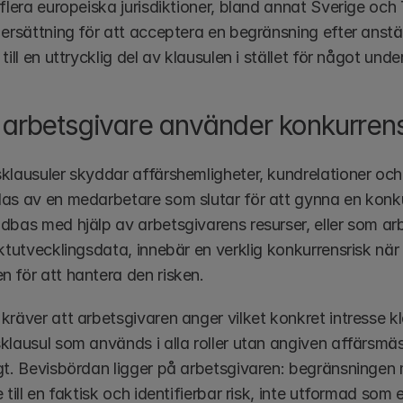
 flera europeiska jurisdiktioner, bland annat Sverige oc
ersättning för att acceptera en begränsning efter anställn
till en uttrycklig del av klausulen i stället för något unde
 arbetsgivare använder konkurrens
klausuler skyddar affärshemligheter, kundrelationer och k
as av en medarbetare som slutar för att gynna en konku
dbas med hjälp av arbetsgivarens resurser, eller som arb
ktutvecklingsdata, innebär en verklig konkurrensrisk när 
 för att hantera den risken.
räver att arbetsgivaren anger vilket konkret intresse kl
klausul som används i alla roller utan angiven affärsmäs
gt. Bevisbördan ligger på arbetsgivaren: begränsningen m
 till en faktisk och identifierbar risk, inte utformad so