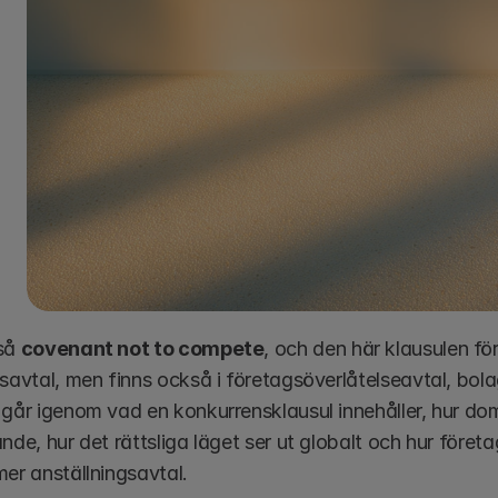
så 
covenant not to compete
, och den här klausulen fö
gsavtal, men finns också i företagsöverlåtelseavtal, bol
 går igenom vad en konkurrensklausul innehåller, hur d
nde, hur det rättsliga läget ser ut globalt och hur företa
mer anställningsavtal.