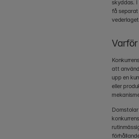
skyddas. I
få separat 
vederlaget 
Varför
Konkurrens
att använd
upp en kun
eller produ
mekanismen
Domstolar k
konkurrens
rutinmässi
förhållande