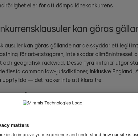
alrörlighet eller för att dämpa lönekonkurrens.
nkurrensklausuler kan göras gälla
lausuler kan göras gällande när de skyddar ett legitimt a
astning för arbetstagaren, inte skadar allmänintresset oc
t och geografisk räckvidd. Dessa fyra kriterier utgör s
 de flesta common law-jurisdiktioner, inklusive England, 
uppfyllda — det räcker inte att klara tre.
er inte frågan om giltighet som binär. En klausul som är 
många jurisdiktioner tillämpar domstolar doktrinen om 
blu
r att ta bort den del som går för långt samtidigt som res
ktare hållning: om någon del går utöver vad som är rimligt
iva för brett är att arbetsgivaren blir helt utan skydd.