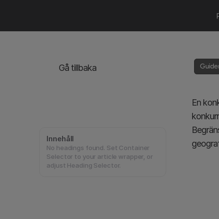
Guider
Gå tillbaka
En konk
konkurr
Begränsn
Innehåll
geograf
No headings found. Set Container
Selector to your article wrapper, or
adjust Heading Selector.