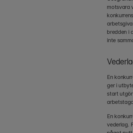
motsvara v
konkurrens
arbetsgiva
bredden i d
inte samma
Vederla
En konkurre
ger i utbyt
start utgör
arbetstaga
En konkurre
vederlag. F
något nytt