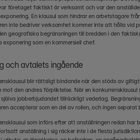
ar företaget faktiskt är verksamt och var den anställdes
exponering. En klausul som hindrar en arbetstagare från
ren inte bedriver verksamhet kommer inte att hålla vid 
en geografiska begränsningen till bredden i den faktiska
 exponering som en kommersiell chef.
g och avtalets ingående
nsklausul blir rättsligt bindande när den stöds av giltigt
e mot den andres förpliktelse. När en konkurrensklausul s
 själva jobberbjudandet tillräckligt vederlag. Begränsninge
ren accepterar som en del av rollen, och ingen separat 
nsklausul som införs efter att anställningen redan har bö
ortsatt anställning i sig räcker inte i de flesta jurisdikti
 i utbyte: en löneökning, en befordran, en engångsbetaln