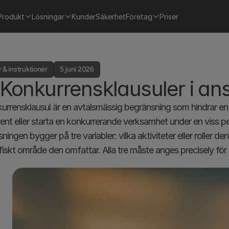
Produkt
Lösningar
Kunder
Säkerhet
Företag
Priser
 & instruktioner
5 juni 2026
Konkurrensklausuler i ans
urrensklausul är en avtalsmässig begränsning som hindrar en a
ent eller starta en konkurrerande verksamhet under en viss per
ingen bygger på tre variabler: vilka aktiviteter eller roller den
iskt område den omfattar. Alla tre måste anges precisely för