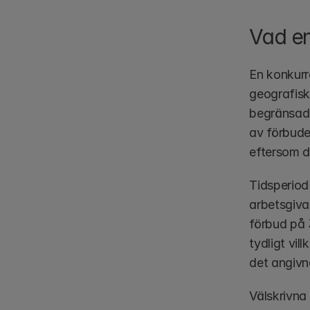
Vad en
En konkurre
geografisk
begränsade 
av förbude
eftersom d
Tidsperiod 
arbetsgiva
förbud på 
tydligt vi
det angivna
Välskrivna 