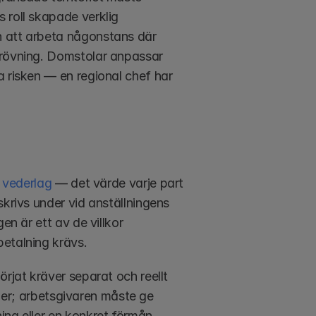
 roll skapade verklig 
 att arbeta någonstans där 
prövning. Domstolar anpassar 
 risken — en regional chef har 
 
vederlag
 — det värde varje part 
krivs under vid anställningens 
n är ett av de villkor 
betalning krävs.
rjat kräver separat och reellt 
oner; arbetsgivaren måste ge 
ing eller en konkret förmån 