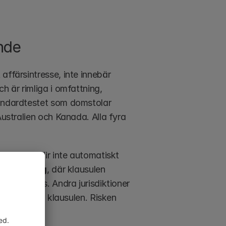
nde
ffärsintresse, inte innebär 
h är rimliga i omfattning, 
tandardtestet som domstolar 
Australien och Kanada. Alla fyra 
för bred blir inte automatiskt 
e-penciling
, där klausulen 
ten bevaras. Andra jurisdiktioner 
 faller hela klausulen. Risken 