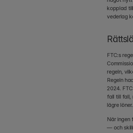
kopplad til
vederlag k
Rättsl
FTC:s rege
Commission
regeln, vi
Regeln hade
2024. FTC 
fall till f
lägre löner
När ingen f
— och skil