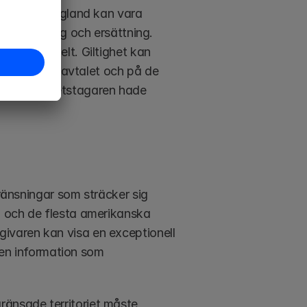
nskning i England kan vara 
ör omfattning och ersättning. 
g nästan helt. Giltighet kan 
lag som styr avtalet och på de 
rmation arbetstagaren hade 
ränsningar som sträcker sig 
a och de flesta amerikanska 
ivaren kan visa en exceptionell 
 den information som 
änsade territoriet måste 