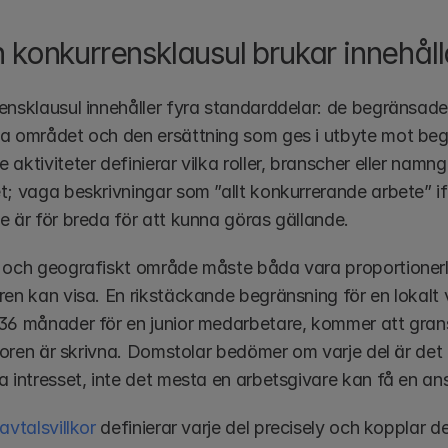
 konkurrensklausul brukar innehåll
nsklausul innehåller fyra standarddelar: de begränsade a
a området och den ersättning som ges i utbyte mot begr
aktiviteter definierar vilka roller, branscher eller nam
t; vaga beskrivningar som ”allt konkurrerande arbete” if
e är för breda för att kunna göras gällande.
och geografiskt område måste båda vara proportionerliga 
ren kan visa. En rikstäckande begränsning för en lokalt v
36 månader för en junior medarbetare, kommer att gran
llkoren är skrivna. Domstolar bedömer om varje del är det
 intresset, inte det mesta en arbetsgivare kan få en anst
avtalsvillkor
 definierar varje del precisely och kopplar den