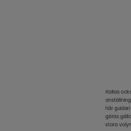
Kallas ock
anställnin
här guiden
göras gälla
stora voly