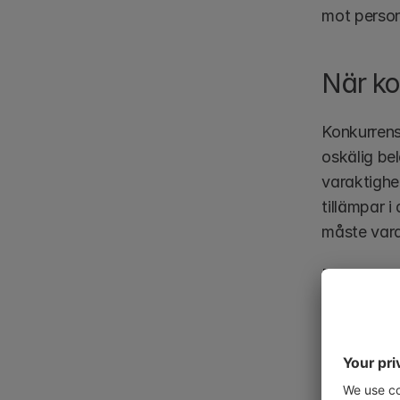
mot person
När ko
Konkurrensk
oskälig bel
varaktighe
tillämpar i
måste vara 
Domstolar s
ogiltig. I 
justeras fö
har en stri
med att skr