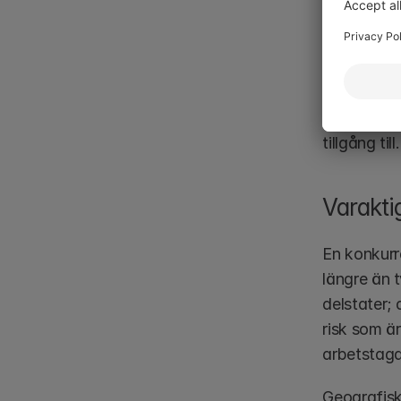
Jurisdiktio
omöjlig att
Kalifornien
aldrig tas 
konkreta o
tillgång till.
Varakti
En konkurre
längre än t
delstater;
risk som är
arbetstagar
Geografisk