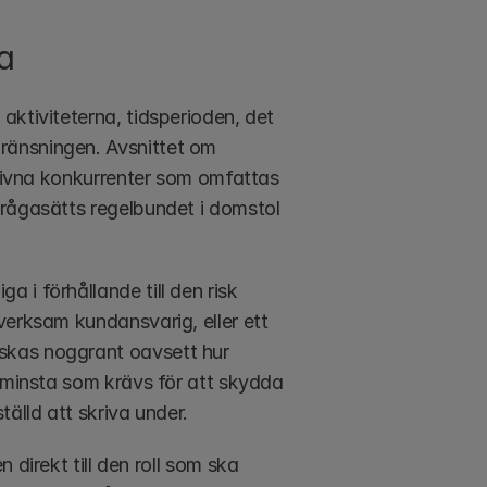
a
ktiviteterna, tidsperioden, det 
änsningen. Avsnittet om 
ngivna konkurrenter som omfattas 
rågasätts regelbundet i domstol 
i förhållande till den risk 
erksam kundansvarig, eller ett 
skas noggrant oavsett hur 
 minsta som krävs för att skydda 
älld att skriva under.
 direkt till den roll som ska 