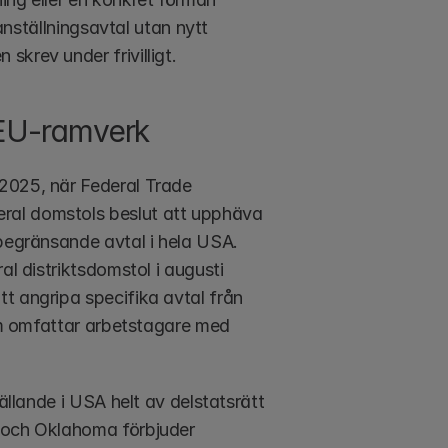
anställningsavtal utan nytt 
skrev under frivilligt.
h EU-ramverk
2025, när Federal Trade 
ral domstols beslut att upphäva 
begränsande avtal i hela USA. 
l distriktsdomstol i augusti 
t angripa specifika avtal från 
som omfattar arbetstagare med 
ällande i USA helt av delstatsrätt 
 och Oklahoma förbjuder 