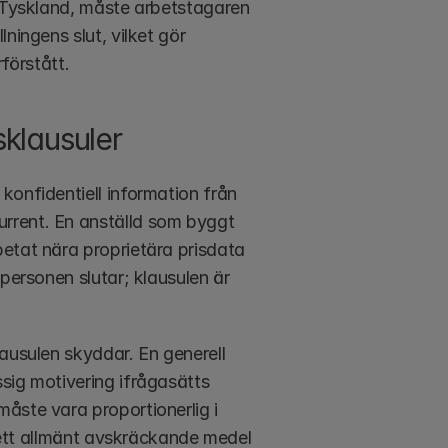
h Tyskland, måste arbetstagaren 
ingens slut, vilket gör 
rförstått.
klausuler
onfidentiell information från 
rrent. En anställd som byggt 
etat nära proprietära prisdata 
personen slutar; klausulen är 
ausulen skyddar. En generell 
sig motivering ifrågasätts 
åste vara proportionerlig i 
m ett allmänt avskräckande medel 