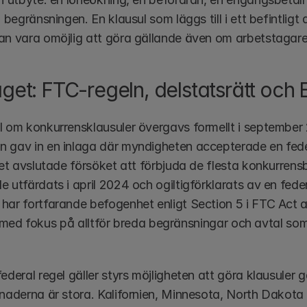
l begränsningen. En klausul som läggs till i ett befintligt 
an vara omöjlig att göra gällande även om arbetstagaren 
äget: FTC-regeln, delstatsrätt oc
l om konkurrensklausuler övergavs formellt i september 
 gav in en inlaga där myndigheten accepterade en fede
lket avslutade försöket att förbjuda de flesta konkurrens
 utfärdats i april 2024 och ogiltigförklarats av en federa
har fortfarande befogenhet enligt Section 5 i FTC Act at
all, med fokus på alltför breda begränsningar och avtal 
.
ederal regel gäller styrs möjligheten att göra klausuler g
lnaderna är stora. Kalifornien, Minnesota, North Dakota