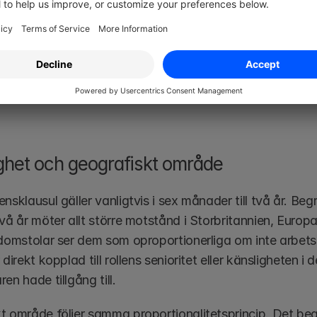
nen spelar stor roll. En konkurrensklausul som klarar gra
 göra gällande i Sverige, där ytterligare lagkrav gäller f
 och Minnesota förbjuder konkurrensklausuler i anställnin
för given; den beror på vilket lands eller vilken delstats 
mständigheterna kring rollen, senioriteten och den info
ghet och geografiskt område
nsklausul gäller vanligtvis i sex månader till två år. Beg
vå år möter allt större motstånd i Storbritannien, Europ
 domstolar ser dem som oproportionerliga om inte arbetsg
 direkt kopplad till rollens senioritet eller känsligheten i
en hade tillgång till.
t område följer samma proportionalitetsprincip. Det begr