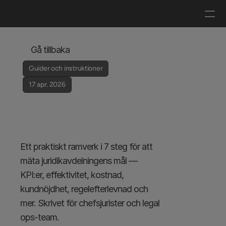
Logga in
Boka en demo
Gå tillbaka
Guider och instruktioner
17 apr. 2026
Så mäter du 
juridikavdelningens 
mål
Ett praktiskt ramverk i 7 steg för att 
mäta juridikavdelningens mål — 
KPI:er, effektivitet, kostnad, 
kundnöjdhet, regelefterlevnad och 
mer. Skrivet för chefsjurister och legal 
ops-team.