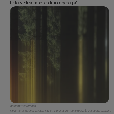
hela verksamheten kan agera på.
Boka en demo
Ansvarsfriskrivning:
Observera: Miramis ersätter inte en advokat eller advokatbyrå. Om du har juridiska 