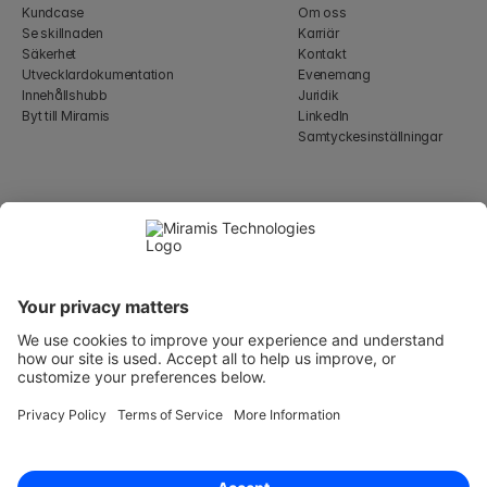
Kundcase
Om oss
Se skillnaden
Karriär
Säkerhet
Kontakt
Utvecklardokumentation
Evenemang
Innehållshubb
Juridik
Byt till Miramis
LinkedIn
Samtyckesinställningar
Select Language
Swedish
WeWork, 17 St Helen's Pl
London, England EC3A 6DG
Wallingatan 2, 111 60 
Stockholm
© 2026 Miramis Technologies