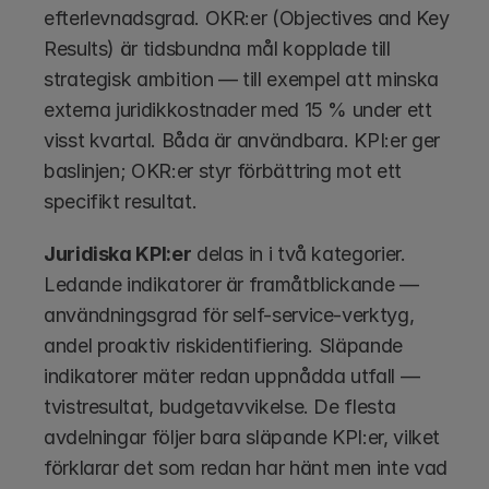
efterlevnadsgrad. OKR:er (Objectives and Key 
Results) är tidsbundna mål kopplade till 
strategisk ambition — till exempel att minska 
externa juridikkostnader med 15 % under ett 
visst kvartal. Båda är användbara. KPI:er ger 
baslinjen; OKR:er styr förbättring mot ett 
specifikt resultat.
Juridiska KPI:er
 delas in i två kategorier. 
Ledande indikatorer är framåtblickande — 
användningsgrad för self-service-verktyg, 
andel proaktiv riskidentifiering. Släpande 
indikatorer mäter redan uppnådda utfall — 
tvistresultat, budgetavvikelse. De flesta 
avdelningar följer bara släpande KPI:er, vilket 
förklarar det som redan har hänt men inte vad 