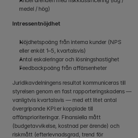
Andel ärenden med riskklassificering (låg / 
medel / hög)
Intressentnöjdhet
Nöjdhetspoäng från interna kunder (NPS 
eller enkät 1–5, kvartalsvis)
Antal eskaleringar och lösningshastighet
Feedbackpoäng från affärsenheter
Juridikavdelningens resultat kommuniceras till 
styrelsen genom en fast rapporteringskadens — 
vanligtvis kvartalsvis — med ett litet antal 
övergripande KPI:er kopplade till 
affärsprioriteringar. Finansiella mått 
(budgetavvikelse, kostnad per ärende) och 
riskmått (efterlevnadsgrad, trend för 