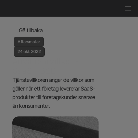
Logga in
Boka en demo
Gå tillbaka
Affärsmallar
24 okt. 2022
Användarvillkor - 
SaaS - B2B
Tjänstevillkoren anger de villkor som 
gäller när ett företag levererar SaaS-
produkter till företagskunder snarare 
än konsumenter.