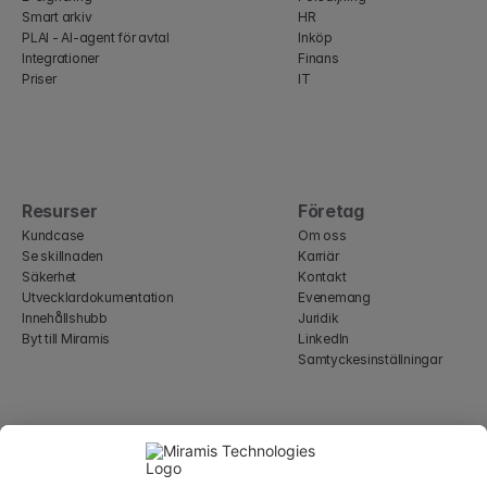
Smart arkiv
HR
PLAI - AI-agent för avtal
Inköp
Integrationer
Finans
Priser
IT
Resurser
Företag
Kundcase
Om oss
Se skillnaden
Karriär
Säkerhet
Kontakt
Utvecklardokumentation
Evenemang
Innehållshubb
Juridik
Byt till Miramis
LinkedIn
Samtyckesinställningar
Select Language