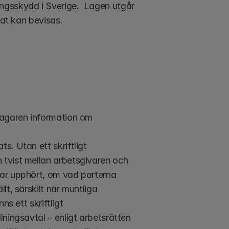
gsskydd i Sverige.  Lagen utgår 
nat kan bevisas.
tagaren information om 
s. Utan ett skriftligt 
 tvist mellan arbetsgivaren och 
har upphört, om vad parterna 
lt, särskilt när muntliga 
s ett skriftligt 
lningsavtal – enligt arbetsrätten 