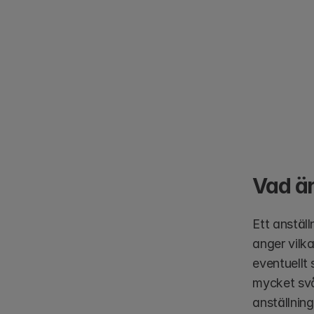
Vad är
Ett anstäl
anger vilka
eventuellt 
mycket svå
anställnin