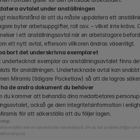
datera avtalet under anställningen
igt missförstånd är att du måste uppdatera ett anställni
gare byter arbetsuppgifter, roll osv. – vilket inte krävs. Om 
lser i ett anställningsavtal när en arbetstagare beford
m ett nytt avtal, eftersom villkoren ändras väsentligt. 
pa bort det underskrivna exemplaret
 undertecknat exemplar av anställningsavtalet finns det 
lats för anställningen. Undertecknade avtal kan snabbt
men Miramis (tidigare Pocketlaw) så att de lagras säker
e ha de andra dokument du behöver
m du kommer att behandla dina medarbetares personuppg
ingsavtalet, också ge dem integritetsinformation i enl
Miramis för att säkerställa att du följer lagen.
vning:
mis ersätter inte en advokat eller advokatbyrå. Om du har juridiska frågor om in
ificerad jurist.