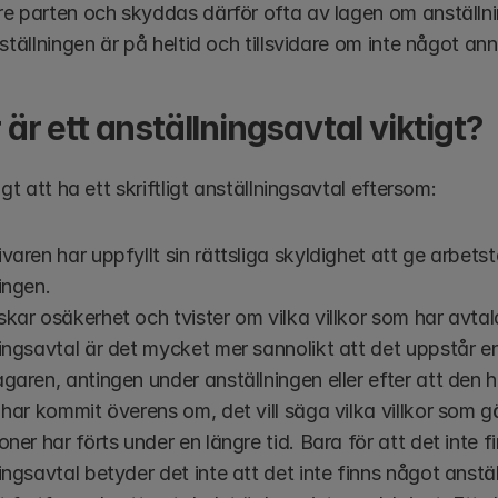
e parten och skyddas därför ofta av lagen om anställnin
ställningen är på heltid och tillsvidare om inte något an
 är ett anställningsavtal viktigt?
igt att ha ett skriftligt anställningsavtal eftersom:
varen har uppfyllt sin rättsliga skyldighet att ge arbets
ingen.
kar osäkerhet och tvister om vilka villkor som har avtalat
ingsavtal är det mycket mer sannolikt att det uppstår en
garen, antingen under anställningen eller efter att den 
 har kommit överens om, det vill säga vilka villkor som gäl
oner har förts under en längre tid. Bara för att det inte finn
ingsavtal betyder det inte att det inte finns något anstäl