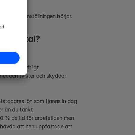
let 
innan
 anställningen börjar.
ningsavtal?
a ett skriftligt 
rhet och tvister och skyddar 
tstagares lön som tjänas in dag 
r än du tänkt.
50 % deltid för arbetstiden men 
 hävda att hen uppfattade att 