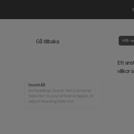
HR- oc
Gå tillbaka
Ett ans
villkor 
Innehåll
No headings found. Set Container
Selector to your article wrapper, or
adjust Heading Selector.