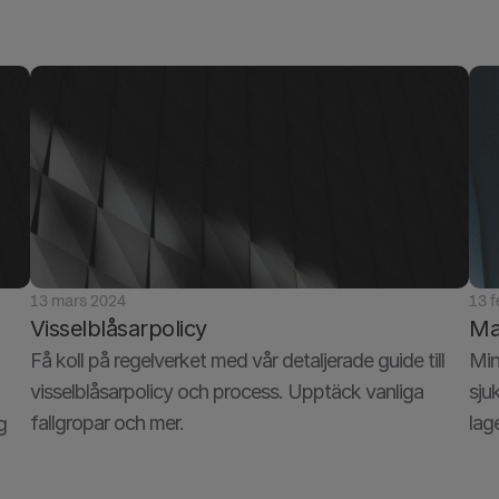
13 mars 2024
13 
Visselblåsarpolicy
Mal
Få koll på regelverket med vår detaljerade guide till 
Min
visselblåsarpolicy och process. Upptäck vanliga 
sju
fallgropar och mer.
lag
 