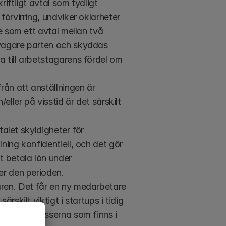
riftligt avtal som tydligt 
örvirring, undviker oklarheter 
e som ett avtal mellan två 
svagare parten och skyddas 
 till arbetstagarens fördel om 
ån att anställningen är 
ller på visstid är det särskilt 
talet skyldigheter för 
ning konfidentiell, och det gör 
 betala lön under 
er den perioden.
ren. Det får en ny medarbetare 
skilt viktigt i startups i tidig 
a och processerna som finns i 