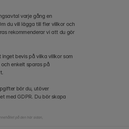
ngsavtal varje gång en 
du vill lägga till fler villkor och 
ras rekommenderar vi att du gör 
inget bevis på vilka villkor som 
 och enkelt sparas på 
t.
ifter bör du, utöver 
ighet med GDPR. Du bör skapa 
nehållet på den här sidan, 