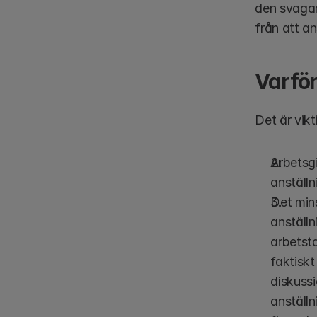
den svagar
från att an
Varför
Det är vikt
Arbetsgi
anställn
Det mins
anställn
arbetsta
faktiskt
diskussi
anställn