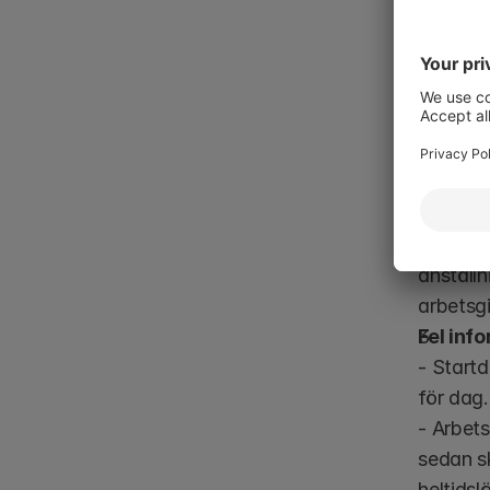
större b
Arbetsgiva
Vilka 
Att inte
Även om 
anställn
arbetsg
Fel inf
- Startd
för dag
- Arbets
sedan sk
heltidsl