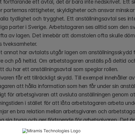
t fortfarande ett avtal, det är bara inte nedskrivet. Ett sk
r parternas rättigheter, skyldigheter och ansvar minskar f
alla tydlighet och trygghet. Ett anställningsavtal ses int
ga parter i Sverige. Arbetstagaren ses alltid som den 
fta av lagen. Det innebär att domstolen ofta skulle döma
s tveksamheter. 
 annat har avtalats utgår lagen om anställningsskydd fr
are och på heltid. Om arbetstagaren anställs på deltid och/e
att du har ett anställningsavtal som speglar rollen.
varen får ett tillräckligt skydd. Till exempel innehåller av
garen att hålla information som hen får under sin anställ
igt för arbetsgivaren att avsluta anställningen genom att
ngstiden i stället för att låta arbetstagaren arbeta und
jar en bra relation mellan arbetsgivaren och arbetstaga
a sig trygg och ger förtroende för arbetsgivaren. Det är sär
 det ofta redan finns viss osäkerhet och där strukturern