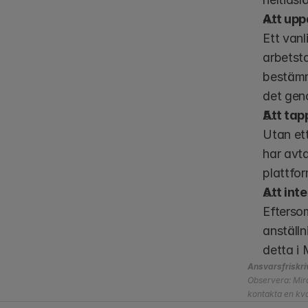
Att upp
Ett vanl
arbetsta
bestämme
det geno
Att tap
Utan ett
har avta
plattfor
Att int
Efterso
anställn
detta i 
Ansvarsfriskri
Observera: Mira
kontakta en kval