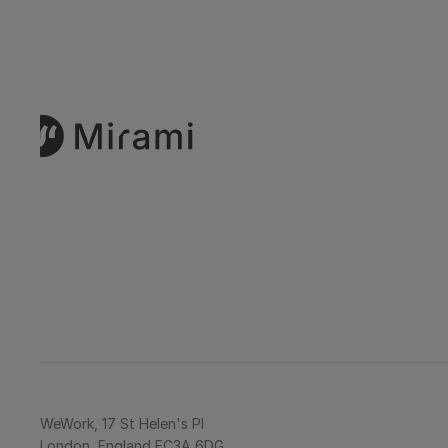
WeWork, 17 St Helen's Pl
London, England EC3A 6DG