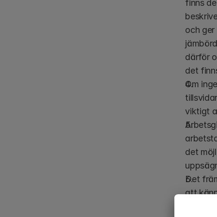
finns de
beskrive
och ger 
jämbördi
därför o
det finn
Om inget
tillsvid
viktigt 
Arbetsgi
arbetsta
det möjl
uppsägni
Det främ
att känn
fas, där