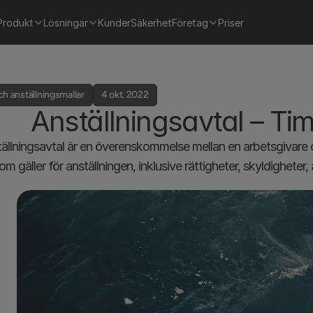
Produkt
Lösningar
Kunder
Säkerhet
Företag
Priser
h anställningsmallar
4 okt. 2022
Anställningsavtal – Ti
tällningsavtal är en överenskommelse mellan en arbetsgivare 
som gäller för anställningen, inklusive rättigheter, skyldigheter,