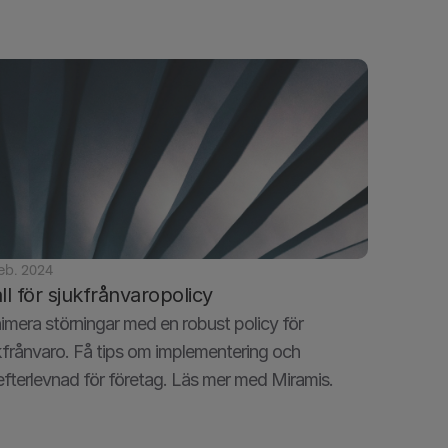
feb. 2024
l för sjukfrånvaropolicy
imera störningar med en robust policy för 
kfrånvaro. Få tips om implementering och 
efterlevnad för företag. Läs mer med Miramis.