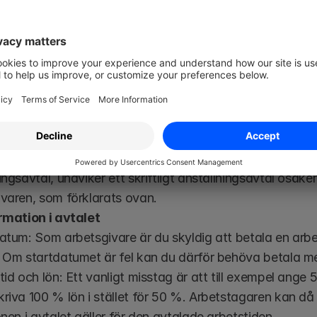
olag kanske inte finns på plats.
ren och arbetstagaren bör skriva under anställningsavta
är vanliga fallgropar i ett anställ
 ha ett skriftligt anställningsavtal
det inte finns något lagkrav på att en arbetstagare ska h
ingsavtal, undviker ett skriftligt anställningsavtal osäke
ivaren, som förklarats ovan.
ormation i avtalet
atum: Som arbetsgivare är du skyldig att betala en arbe
. Om startdatumet är fel kan du därför behöva betala me
tid och lön: Ett vanligt misstag är att till exempel ange 
riva 100 % lön i stället för 50 %. Arbetstagaren kan då
önen i avtalet gäller för den avtalade arbetstiden.