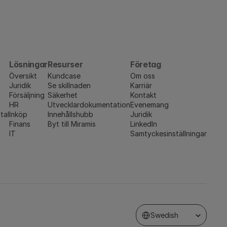
Lösningar
Resurser
Företag
Översikt
Kundcase
Om oss
Juridik
Se skillnaden
Karriär
Försäljning
Säkerhet
Kontakt
HR
Utvecklardokumentation
Evenemang
tal
Inköp
Innehållshubb
Juridik
Finans
Byt till Miramis
LinkedIn
IT
Samtyckesinställningar
Select Language
Swedish