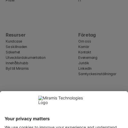
Priser
IT
Resurser
Företag
Kundcase
Om oss
Se skillnaden
Karriär
Säkerhet
Kontakt
Utvecklardokumentation
Evenemang
Innehållshubb
Juridik
Byt till Miramis
LinkedIn
Samtyckesinställningar
Select Language
Swedish