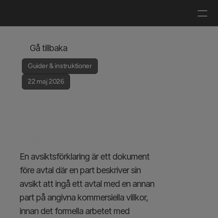
Logga in
Boka en demo
Gå tillbaka
Guider & instruktioner
22 maj 2026
Vad är en 
avsiktsförklaring? 
Definition och viktiga 
villkor
En avsiktsförklaring är ett dokument 
före avtal där en part beskriver sin 
avsikt att ingå ett avtal med en annan 
part på angivna kommersiella villkor, 
innan det formella arbetet med 