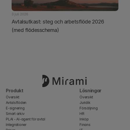
3 juli 2026
Avtalsutkast: steg och arbetsflöde 2026 
(med flödesschema)
Produkt
Lösningar
Översikt
Översikt
Avtalsflöden
Juridik
E-signering
Försäljning
Smart arkiv
HR
PLAI - AI-agent för avtal
Inköp
Integrationer
Finans