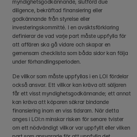
myndighetsgodkännande, slutförd due 
diligence, bekräftad finansiering eller 
godkännande från styrelse eller 
investeringskommitté. I en avsiktsförklaring 
definierar de vad varje part måste uppfylla för 
att affären ska gå vidare och skapar en 
gemensam checklista som båda sidor kan följa 
under förhandlingsperioden.
De villkor som måste uppfyllas i en LOI fördelar 
också ansvar. Ett villkor kan kräva att säljaren 
får ett visst myndighetsgodkännande; ett annat 
kan kräva att köparen säkrar bindande 
finansiering inom en viss tidsram. När detta 
anges i LOI:n minskar risken för senare tvister 
om ett nödvändigt villkor var uppfyllt eller vilken 
part som ansvarade för att uppfylla det.