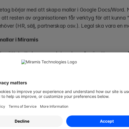
tag börjar med att skapa mallar i Google Docs/Word. N
att resten av organisationen får verktyg för att kunna “
höver (HR, sälj, partnerskap osv.). Legal ska vara en mö
allar i Miramis
te sättet att skapa uppdaterade mallar är att anpassa Mir
behov. Eftersom Miramis redan erbjuder juridiska mallar a
 finns det ingen anledning för ditt team att lägga tid o
rätta bara vad du behöver så ser vi till att mallen anpas
 automatisera en egen mall kan du kontakta din Custome
supportchatten i appen.
vning:
mis ersätter inte en advokat eller advokatbyrå. Om du har juridiska frågor om in
ificerad jurist.