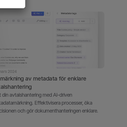
mars 2024
-märkning av metadata för enklare 
talshantering
t din avtalshantering med AI-driven 
adatamärkning. Effektivisera processer, öka 
cisionen och gör dokumenthanteringen enklare.