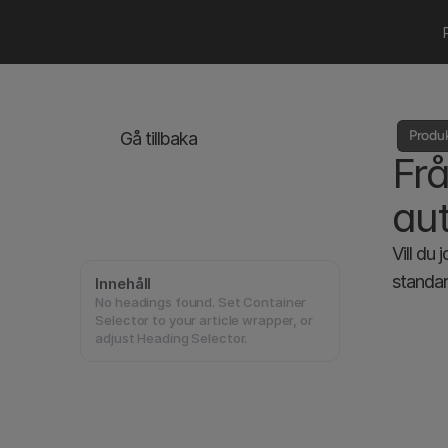
Produ
Gå tillbaka
Frå
au
Vill du
standar
Innehåll
No headings found. Set Container
Selector to your article wrapper, or
adjust Heading Selector.