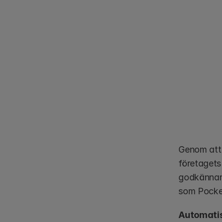
Genom att 
företagets
godkännand
som Pocketl
Automati