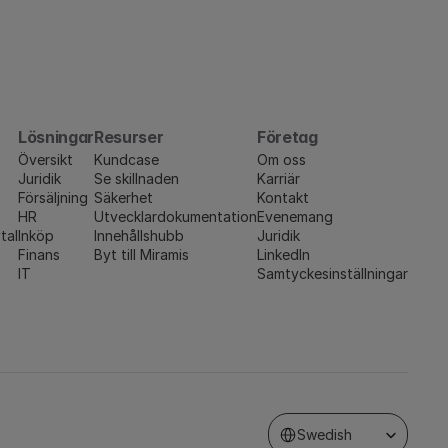
Lösningar
Resurser
Företag
Översikt
Kundcase
Om oss
Juridik
Se skillnaden
Karriär
Försäljning
Säkerhet
Kontakt
HR
Utvecklardokumentation
Evenemang
tal
Inköp
Innehållshubb
Juridik
Finans
Byt till Miramis
LinkedIn
IT
Samtyckesinställningar
Select Language
Swedish