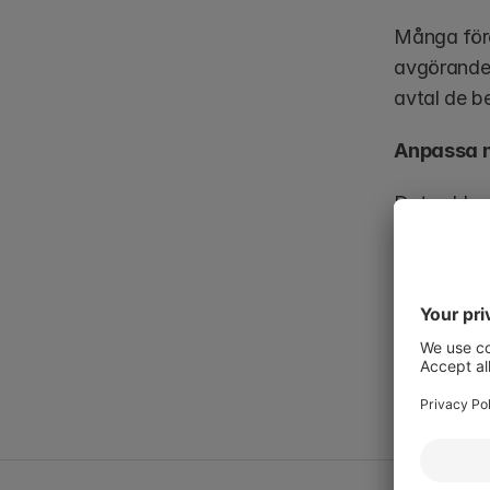
Många före
avgörande 
avtal de be
Anpassa m
Det enklas
dina affärs
avdelningar
mallar.  Be
Om du vill
till oss i 
Ansvarsfriskri
Observera: Mira
kontakta en kval