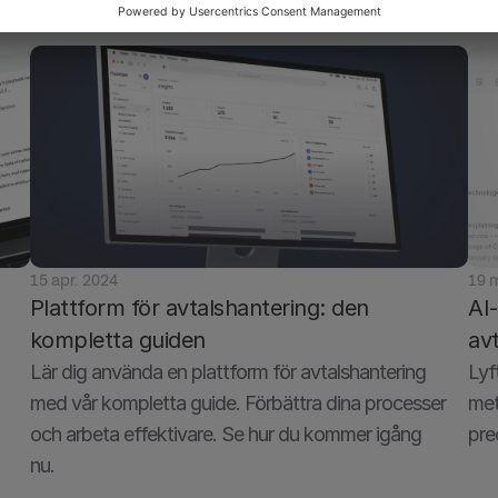
15 apr. 2024
19 
Plattform för avtalshantering: den 
AI
kompletta guiden
av
Lär dig använda en plattform för avtalshantering 
Lyf
med vår kompletta guide. Förbättra dina processer 
met
och arbeta effektivare. Se hur du kommer igång 
pre