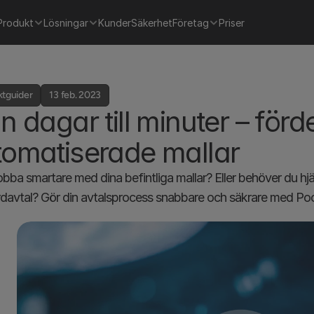
Produkt
Lösningar
Kunder
Säkerhet
Företag
Priser
ktguider
13 feb. 2023
n dagar till minuter – för
tomatiserade mallar
 jobba smartare med dina befintliga mallar? Eller behöver du hjä
davtal? Gör din avtalsprocess snabbare och säkrare med Po