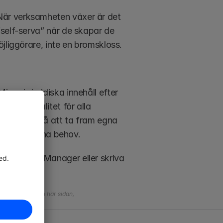
är verksamheten växer är det 
self-serva” när de skapar de 
jliggörare, inte en bromskloss. 
amis juridiska innehåll efter 
v hög kvalitet för alla 
ch pengar på att ta fram egna 
sas efter dina behov. 
r Success Manager eller skriva 
nehållet på den här sidan, 