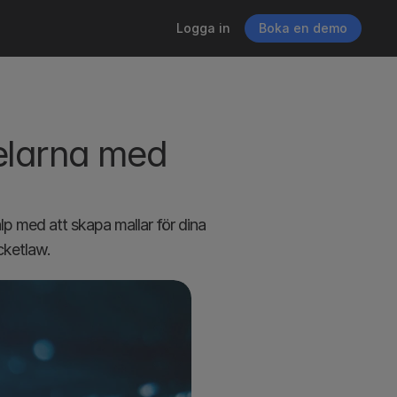
Logga in
Boka en demo
delarna med 
lp med att skapa mallar för dina 
cketlaw.