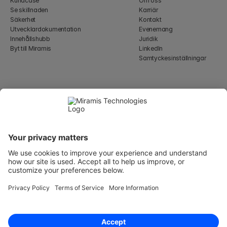
Kundcase
Om oss
Se skillnaden
Karriär
Säkerhet
Kontakt
Utvecklardokumentation
Evenemang
Innehållshubb
Juridik
Byt till Miramis
LinkedIn
Samtyckesinställningar
Select Language
Swedish
WeWork, 17 St Helen's Pl
London, England EC3A 6DG
Wallingatan 2, 111 60 
Stockholm
© 2026 Miramis Technologies