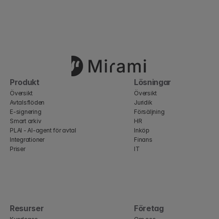
Produkt
Lösningar
Översikt
Översikt
Avtalsflöden
Juridik
E-signering
Försäljning
Smart arkiv
HR
PLAI - AI-agent för avtal
Inköp
Integrationer
Finans
Priser
IT
Resurser
Företag