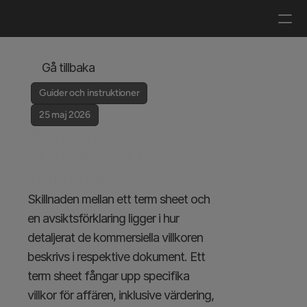
Logga in
Boka en demo
Gå tillbaka
Guider och instruktioner
25 maj 2026
Term Sheet vs Letter 
of Intent: viktiga 
skillnader
Skillnaden mellan ett term sheet och 
en avsiktsförklaring ligger i hur 
detaljerat de kommersiella villkoren 
beskrivs i respektive dokument. Ett 
term sheet fångar upp specifika 
villkor för affären, inklusive värdering, 