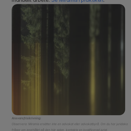
Boka demo
Ansvarsfriskrivning:
Observera: Miramis ersätter inte en advokat eller advokatbyrå. Om du har juridiska 
frågor om innehållet på den här sidan, kontakta en kvalificerad jurist.