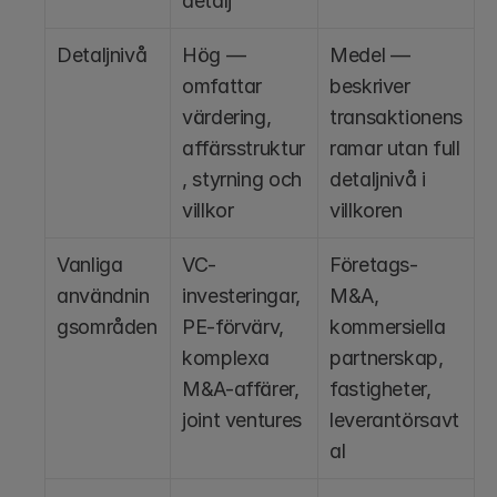
detalj
Detaljnivå
Hög — 
Medel — 
omfattar 
beskriver 
värdering, 
transaktionens 
affärsstruktur
ramar utan full 
, styrning och 
detaljnivå i 
villkor
villkoren
Vanliga 
VC-
Företags-
användnin
investeringar, 
M&A, 
gsområden
PE-förvärv, 
kommersiella 
komplexa 
partnerskap, 
M&A-affärer, 
fastigheter, 
joint ventures
leverantörsavt
al