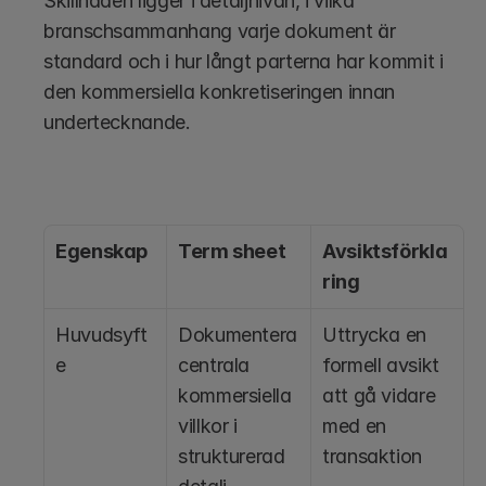
Skillnaden ligger i detaljnivån, i vilka 
branschsammanhang varje dokument är 
standard och i hur långt parterna har kommit i 
den kommersiella konkretiseringen innan 
undertecknande.
Egenskap
Term sheet
Avsiktsförkla
ring
Huvudsyft
Dokumentera 
Uttrycka en 
e
centrala 
formell avsikt 
kommersiella 
att gå vidare 
villkor i 
med en 
strukturerad 
transaktion