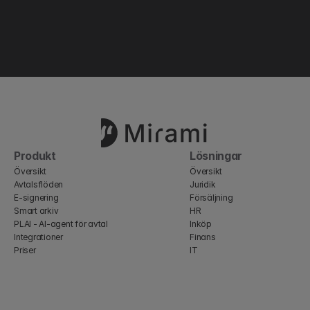
Produkt
Lösningar
Översikt
Översikt
Avtalsflöden
Juridik
E-signering
Försäljning
Smart arkiv
HR
PLAI - AI-agent för avtal
Inköp
Integrationer
Finans
Priser
IT