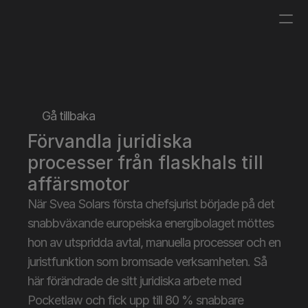
Logga in
Boka en demo
Gå tillbaka
Förvandla juridiska 
processer från flaskhals till 
affärsmotor
När Svea Solars första chefsjurist började på det 
snabbväxande europeiska energibolaget möttes 
hon av utspridda avtal, manuella processer och en 
juristfunktion som bromsade verksamheten. Så 
här förändrade de sitt juridiska arbete med 
Pocketlaw och fick upp till 80 % snabbare 