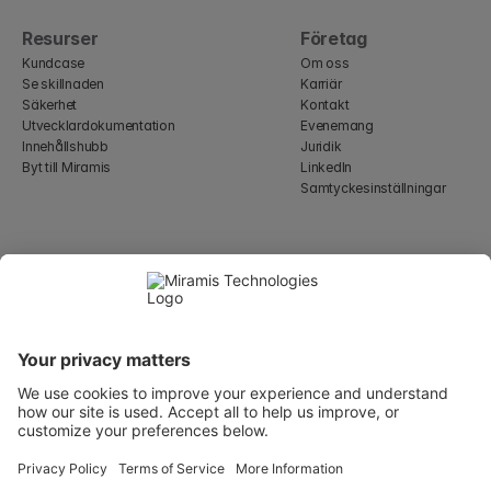
Resurser
Företag
Kundcase
Om oss
Se skillnaden
Karriär
Säkerhet
Kontakt
Utvecklardokumentation
Evenemang
Innehållshubb
Juridik
Byt till Miramis
LinkedIn
Samtyckesinställningar
Select Language
Swedish
WeWork, 17 St Helen's Pl
London, England EC3A 6DG
Wallingatan 2, 111 60 
Stockholm