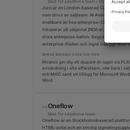
Bäst för säljdrivna team i Storbritannien
Juro är en London-baserad CLM med en we
som drivs av säljteam. AI Assistant ingår i
snabbare än hos enterprise-CLM:er. Ett st
fokuserar på säljavtal (NDA:er, MSA:er och
stora enterprise-behov. Begränsat djup i
enterprise-flöden och inget inbyggt stöd fö
WHERE MIRAMIS GOES FURTHER
Miramis ger dig ett djupare AI-lager via PLA
användning i alla affärsteam, inte bara i sä
och MitID samt ett tillägg för Microsoft Word
Word.
Oneflow
04
Bäst för säljdrivna team
Oneflow är en Stockholmsbaserad plattfo
HTML-avtal och en smidig signeringsupplev