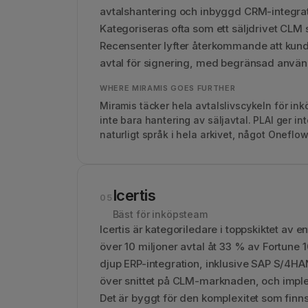
avtalshantering och inbyggd CRM-integra
Kategoriseras ofta som ett säljdrivet CLM s
Recensenter lyfter återkommande att kund
avtal för signering, med begränsad använ
WHERE MIRAMIS GOES FURTHER
Miramis täcker hela avtalslivscykeln för in
inte bara hantering av säljavtal. PLAI ger i
naturligt språk i hela arkivet, något Oneflow
Icertis
05
Bäst för inköpsteam
Icertis är kategoriledare i toppskiktet av
över 10 miljoner avtal åt 33 % av Fortune 1
djup ERP-integration, inklusive SAP S/4HAN
över snittet på CLM-marknaden, och impleme
Det är byggt för den komplexitet som finn