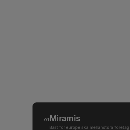
Om plattfo
juridik elle
Tid till s
Hur snabbt 
Inbyggd 
Om signer
Integrat
Hur väl p
HubSpot, 
CLM-kateg
huvudfunkt
och model
Rätt fråga 
team fakti
Miramis
01
Bäst för europeiska mellanstora företag