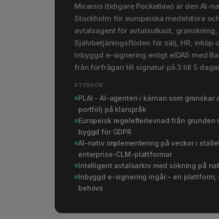
Miramis (tidigare Pocketlaw) är den AI-n
Stockholm för europeiska medelstora och 
avtalsagent för avtalsutkast, granskning
Självbetjäningsflöden för sälj, HR, inköp 
Inbyggd e-signering enligt eIDAS med Bank
från förfrågan till signatur på 3 till 5 daga
STYRKOR
PLAI - AI-agenten i kärnan som granskar 
portfölj på klarspråk
Europeisk regelefterlevnad från grunden m
byggd för GDPR
AI-nativ implementering på veckor i ställ
enterprise-CLM-plattformar
Intelligent avtalsarkiv med sökning på natu
Inbyggd e-signering ingår – en plattform
behövs