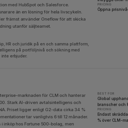
tion med HubSpot och Salesforce.
PRICING
Öppna prisnivåe
narare än en lösning för hela livscykeln.
er främst använder Oneflow för att skicka
dning utanför säljteamet.
köp, HR och juridik på en och samma plattform,
ntelligens på portföljnivå och sökning med
 inte erbjuder.
BEST FOR
 enterprise-marknaden för CLM och hanterar
Global upphandl
00. Stark AI-driven avtalsintelligens och
branscher och 
A. Priset ligger enligt G2-data cirka 34 %
PRICING
Endast skräddar
ntationer tar vanligtvis 6 till 12 månader.
% över CLM-mar
s i inköp hos Fortune 500-bolag, men