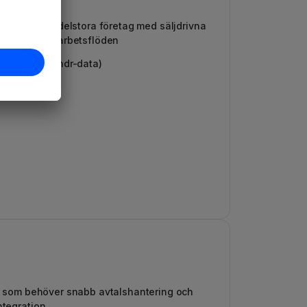
uropeiska medelstora företag med säljdrivna
h malltunga arbetsflöden
0 per år (Vendr-data)
m som behöver snabb avtalshantering och
tegration