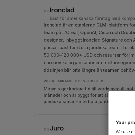
Ironclad
02
Bäst för amerikanska företag med kompl
Ironclad är en etablerad CLM-plattform fö
team på L'Oréal, OpenAI, Cisco och Dropbox
designer, inbyggt Ironclad Signature och A
passar bäst för stora juridiska team i fö
50 000–120 000+ USD och resurser för impl
europeiska organisationer i mellansegmente
tidslinjen blir ofta längre än teamen behöv
WHERE MIRAMIS GOES FURTHER
Miramis ger kortare tid till värde med AI-nat
månader och är byggt för att sälj, HR och i
juridiska ramar – inte bara juridikteam.
Juro
03