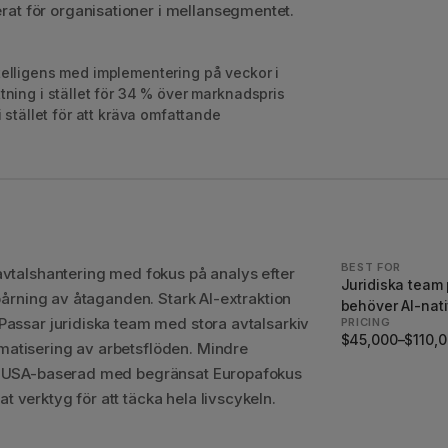
t för organisationer i mellansegmentet.
ntelligens med implementering på veckor i
ttning i stället för 34 % över marknadspris
tället för att kräva omfattande
BEST FOR
avtalshantering med fokus på analys efter
Juridiska team 
spårning av åtaganden. Stark AI-extraktion
behöver AI-nat
Passar juridiska team med stora avtalsarkiv
PRICING
$45,000–$110,0
matisering av arbetsflöden. Mindre
g, USA-baserad med begränsat Europafokus
 verktyg för att täcka hela livscykeln.