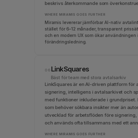
beskrivs återkommande som överkonstruera
WHERE MIRAMIS GOES FURTHER
Miramis levererar jämförbar AI-nativ avtali
stället för 6–12 månader, transparent prissä
och en modern UX som ökar användningen i s
förändringsledning.
LinkSquares
06
Bäst för team med stora avtalsarkiv
LinkSquares är en AI-driven plattform för 
signering, intelligens i avtalsarkivet och 
med funktioner inkluderade i grundpriset. 
som behöver sökbara insikter mer än auto
utvecklad för arbetsflöden före signerin
och används ofta tillsammans med ett annat
WHERE MIRAMIS GOES FURTHER