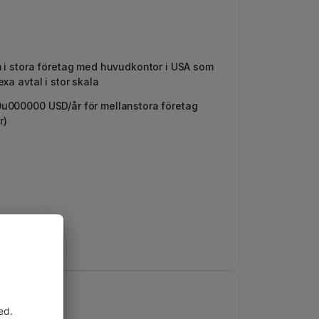
 i stora företag med huvudkontor i USA som
xa avtal i stor skala
000000 USD/år för mellanstora företag
r)