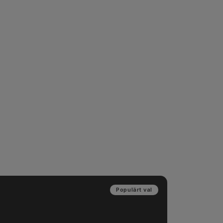
e gå via 
umeration.
rce, 
för samma 
ognaden 
 ditt 
Populärt val