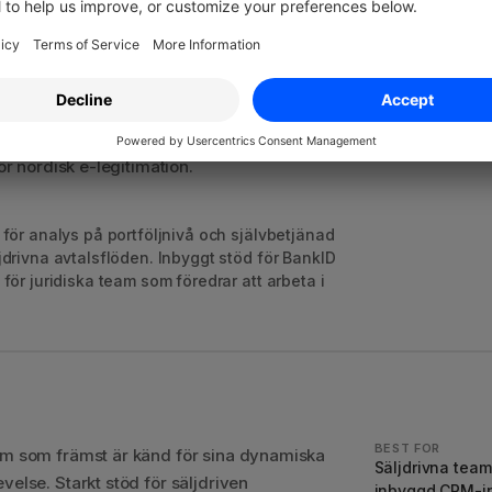
BEST FOR
bbläsarbaserad editor för avtalsflöden
Brittiska och e
 alla planer, och implementationen går
avtalsbehov oc
arkt val för team i mellansegmentet som
PRICING
$30 000–$80 00
 partneravtal) och har lägre komplexitet än
 anpassningsmöjligheterna för komplexa
r nordisk e-legitimation.
I för analys på portföljnivå och självbetjänad
ljdrivna avtalsflöden. Inbyggt stöd för BankID
 för juridiska team som föredrar att arbeta i
BEST FOR
rm som främst är känd för sina dynamiska
Säljdrivna tea
else. Starkt stöd för säljdriven
inbyggd CRM-in