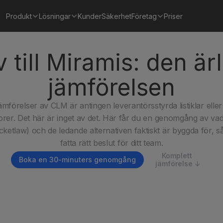
Produkt
Lösningar
Kunder
Säkerhet
Företag
Priser
v till Miramis: den ä
jämförelsen
jämförelser av CLM är antingen leverantörsstyrda listiklar eller
rer. Det här är inget av det. Här får du en genomgång av vad
cketlaw) och de ledande alternativen faktiskt är byggda för, så
fatta rätt beslut för ditt team.
Komplett 
Boka en 30-minuters genomgång
jämförelse ↓