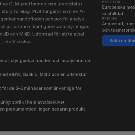
BEST FOR
ativa CLM-plattformen som utvecklats i
Europeiska mede
stora företag. PLAI fungerar som en AI-
anställda)
, godkännandeflöden och portföljanalys.
PRICING
Anpassad, trans
och juridik inom konfigurerbara styrningar.
och teamstorle
ID och MitID. Utformad för att ta avtal
Boka en de
r, inte 3 veckor.
avtal, styr godkännanden och analyserar din
ed eIDAS, BankID, MitID och en arkitektur
et för de 3–6 månader som är vanliga för
rligt språk i hela avtalsarkivet
, en prenumeration, ingen separat produkt