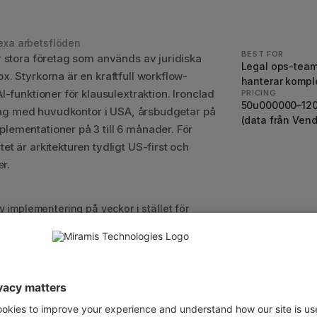
exa arbetsflöden
BEST FOR
r stora företag som används av juridiska
Legal ops-team
. Styrkorna är en kraftfull workflow-
hanterar komple
I-funktioner för klausulextraktion. Ironclad
PRICING
50u000000–120u
retag med huvudkontor i USA, årsbudgetar på
(data från Vend
ementationer på 3 till 6 månader. För
t är arkitekturen tydligt US-first och
er.
iv implementering på veckor i stället för
nköp ska kunna hantera sina egna avtal inom