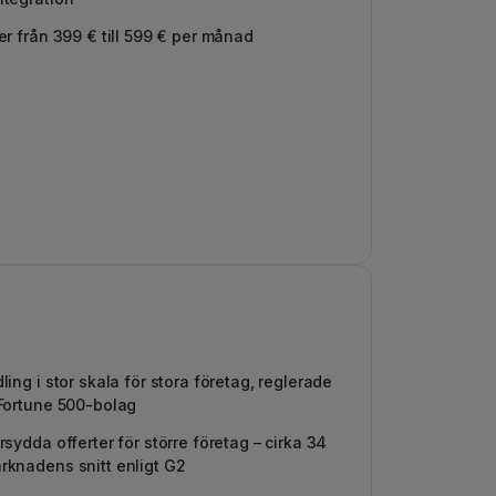
r från 399 € till 599 € per månad
ing i stor skala för stora företag, reglerade
Fortune 500-bolag
sydda offerter för större företag – cirka 34
knadens snitt enligt G2