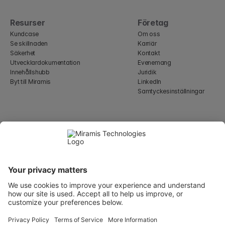
Resurser
Företag
Kundcase
Om oss
Se skillnaden
Karriär
Säkerhet
Kontakt
Utvecklardokumentation
Evenemang
Innehållshubb
Juridik
Byt till Miramis
LinkedIn
Samtyckesinställningar
Select Language
Swedish
WeWork, 17 St Helen's Pl
London, England EC3A 6DG
Wallingatan 2, 111 60 