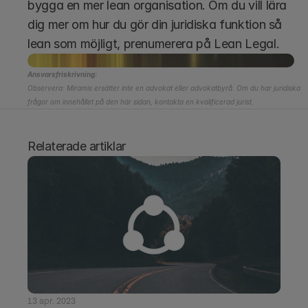
bygga en mer lean organisation. Om du vill lära 
dig mer om hur du gör din juridiska funktion så 
lean som möjligt, prenumerera på Lean Legal. 
Ansvarsfriskrivning:
Observera: Miramis ersätter inte en advokat eller advokatbyrå. Om du har juridiska 
frågor om innehållet på den här sidan, kontakta en kvalificerad jurist.
Relaterade artiklar
13 apr. 2023