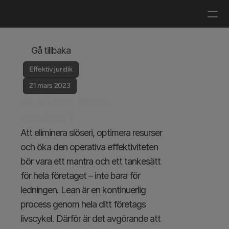
Logga in
Boka en demo
Gå tillbaka
Effektiv juridik
21 mars 2023
Är du en lean-
maskin?
Att eliminera slöseri, optimera resurser 
och öka den operativa effektiviteten 
bör vara ett mantra och ett tankesätt 
för hela företaget – inte bara för 
ledningen. Lean är en kontinuerlig 
process genom hela ditt företags 
livscykel. Därför är det avgörande att 